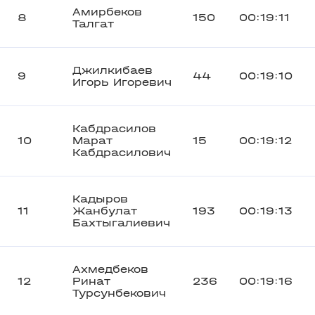
Амирбеков
8
150
00:19:11
Талгат
Джилкибаев
9
44
00:19:10
Игорь Игоревич
Кабдрасилов
10
Марат
15
00:19:12
Кабдрасилович
Кадыров
11
Жанбулат
193
00:19:13
Бахтыгалиевич
Ахмедбеков
12
Ринат
236
00:19:16
Турсунбекович