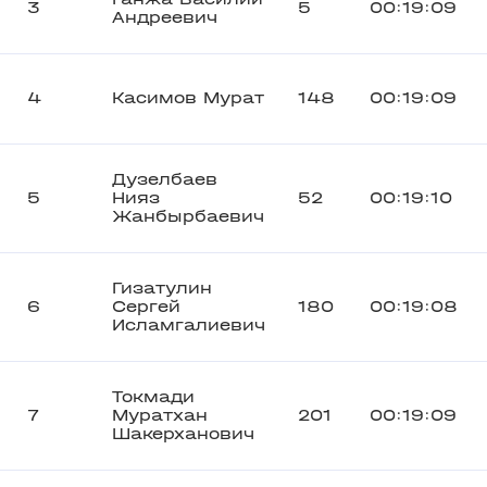
3
5
00:19:09
Андреевич
4
Касимов Мурат
148
00:19:09
Дузелбаев
5
Нияз
52
00:19:10
Жанбырбаевич
Гизатулин
6
Сергей
180
00:19:08
Исламгалиевич
Токмади
7
Муратхан
201
00:19:09
Шакерханович