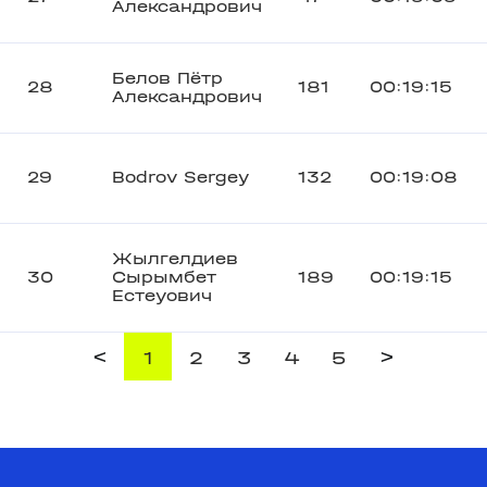
Александрович
Белов Пётр
28
181
00:19:15
Александрович
29
Bodrov Sergey
132
00:19:08
Жылгелдиев
30
Сырымбет
189
00:19:15
Естеуович
<
>
1
2
3
4
5