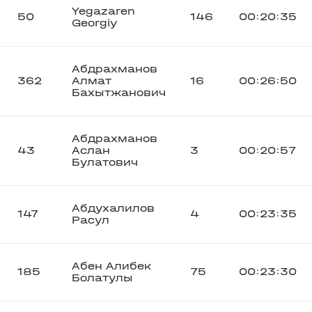
Yegazaren
50
146
00:20:35
Georgiy
Абдрахманов
362
Алмат
16
00:26:50
Бахытжанович
Абдрахманов
43
Аслан
3
00:20:57
Булатович
Абдухалилов
147
4
00:23:35
Расул
Абен Алибек
185
75
00:23:30
Болатулы