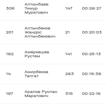
Алтынбаев
306
Тимур
147
00:28:27
Муратович
Алтынбеков
201
Жандос
21
00:20:03
Алтынбекович
Амеркешев
182
141
00:25:13
Рустем
Амирбеков
14
283
00:19:38
Талгат
Арапов Руслан
197
315
00:22:16
Маратович