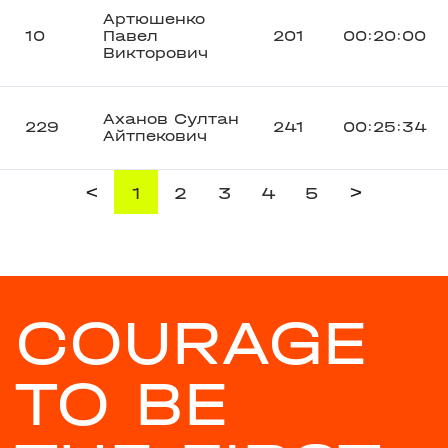
Артюшенко
10
Павел
201
00:20:00
Викторович
Аханов Султан
229
241
00:25:34
Айтпекович
<
>
1
2
3
4
5
COURAGE
TO BE