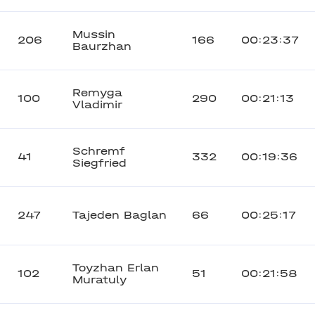
Mussin
206
166
00:23:37
Baurzhan
Remyga
100
290
00:21:13
Vladimir
Schremf
41
332
00:19:36
Siegfried
247
Tajeden Baglan
66
00:25:17
Toyzhan Erlan
102
51
00:21:58
Muratuly