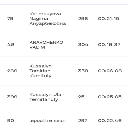
Kerimbayeva
79
Nagima
296
00:21:15
Ануарбековна
KRAVCHENKO
48
304
00:19:37
VADIM
Kussaiyn
289
Temirlan
339
00:26:08
Kamituly
Kussaiyn Ulan
399
25
00:25:05
Temirlanuly
90
lepouttre sean
297
00:22:46