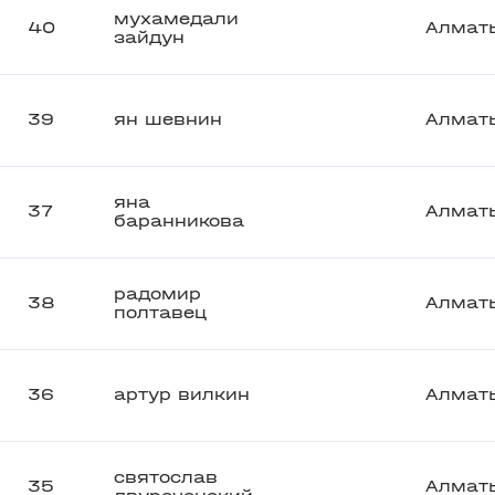
мухамедали
40
Алмат
зайдун
39
ян шевнин
Алмат
яна
37
Алмат
баранникова
радомир
38
Алмат
полтавец
36
артур вилкин
Алмат
святослав
35
Алмат