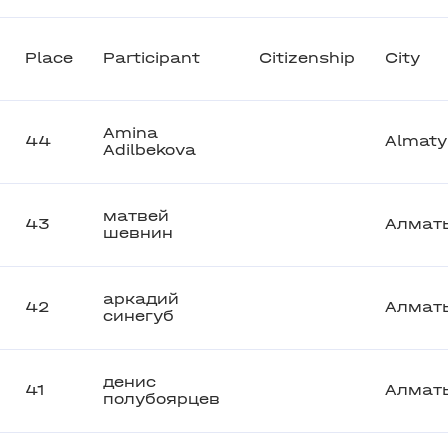
Place
Participant
Citizenship
City
Amina
44
Almaty
Adilbekova
матвей
43
Алмат
шевнин
аркадий
42
Алмат
синегуб
денис
41
Алмат
полубоярцев