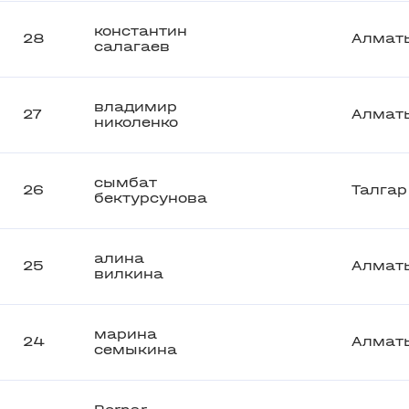
константин
28
Алмат
салагаев
владимир
27
Алмат
николенко
сымбат
26
Талгар
бектурсунова
алина
25
Алмат
вилкина
марина
24
Алмат
семыкина