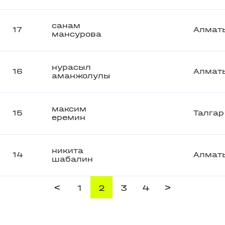
санам
17
Алмат
мансурова
нурасыл
16
Алмат
аманжолулы
максим
15
Талгар
еремин
никита
14
Алмат
шабалин
<
>
1
2
3
4