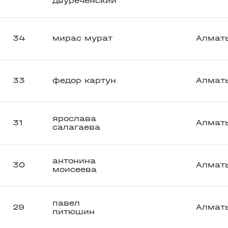
двуреченский
34
мирас мурат
Алмат
33
федор картун
Алмат
ярослава
31
Алмат
салагаева
антонина
30
Алмат
моисеева
павел
29
Алмат
питюшин