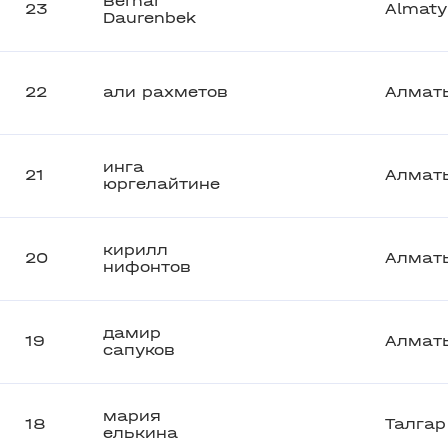
Bernar
23
Almaty
Daurenbek
22
али рахметов
Алмат
инга
21
Алмат
юргелайтине
кирилл
20
Алмат
нифонтов
дамир
19
Алмат
сапуков
мария
18
Талгар
елькина