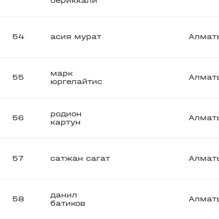
бериккали
54
асия мурат
Алмат
марк
55
Алмат
юргелайтис
родион
56
Алмат
картун
57
сатжан сагат
Алмат
данил
58
Алмат
батиков