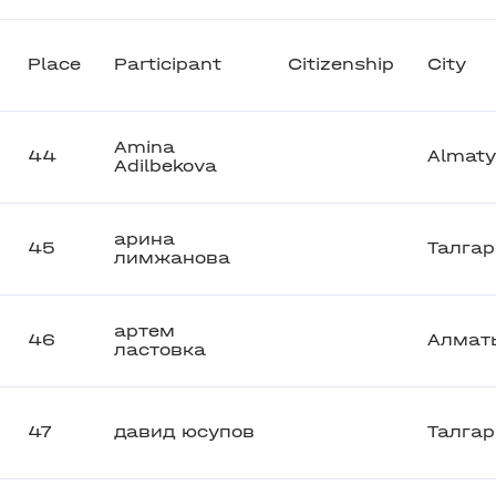
Place
Participant
Citizenship
City
Amina
44
Almaty
Adilbekova
арина
45
Талгар
лимжанова
артем
46
Алмат
ластовка
47
давид юсупов
Талгар