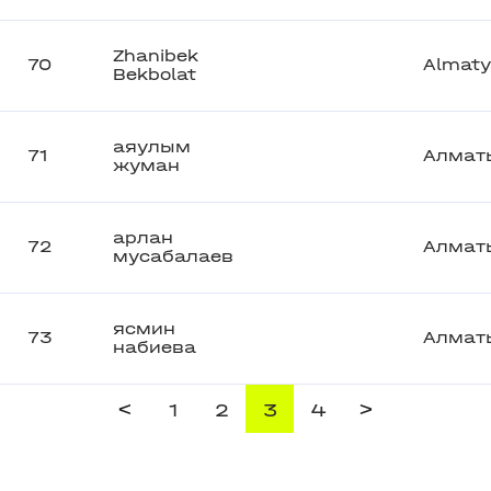
Zhanibek
70
Almaty
Bekbolat
аяулым
71
Алмат
жуман
арлан
72
Алмат
мусабалаев
ясмин
73
Алмат
набиева
<
>
1
2
3
4