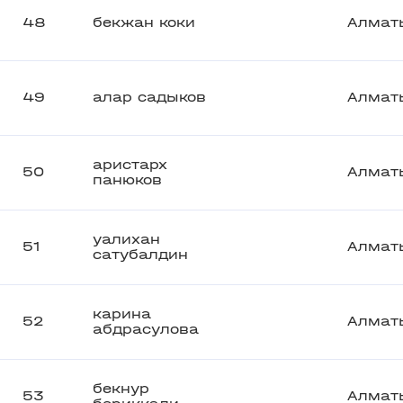
48
бекжан коки
Алмат
49
алар садыков
Алмат
аристарх
50
Алмат
панюков
уалихан
51
Алмат
сатубалдин
карина
52
Алмат
абдрасулова
бекнур
53
Алмат