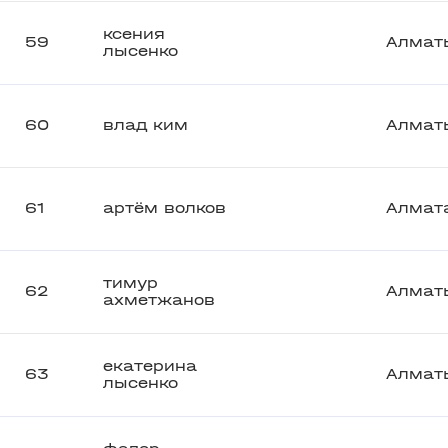
ксения
59
Алмат
лысенко
60
влад ким
Алмат
61
артём волков
Алмат
тимур
62
Алмат
ахметжанов
екатерина
63
Алмат
лысенко