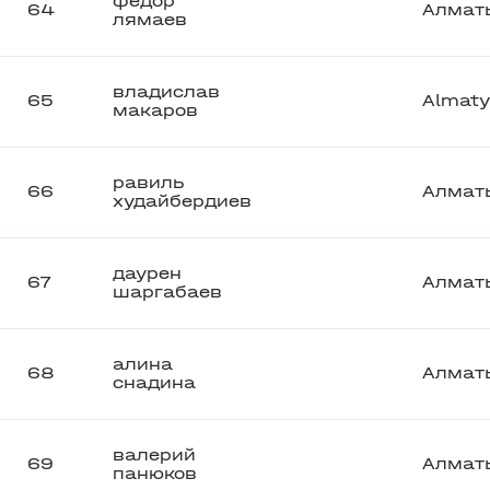
федор
64
Алмат
лямаев
владислав
65
Almaty
макаров
равиль
66
Алмат
худайбердиев
даурен
67
Алмат
шаргабаев
алина
68
Алмат
снадина
валерий
69
Алмат
панюков