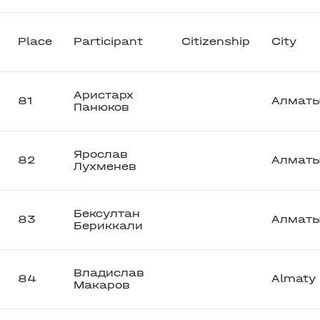
Place
Participant
Citizenship
City
Аристарх
81
Алмат
Панюков
Ярослав
82
Алмат
Лухменев
Бексултан
83
Алмат
Бериккали
Владислав
84
Almaty
Макаров