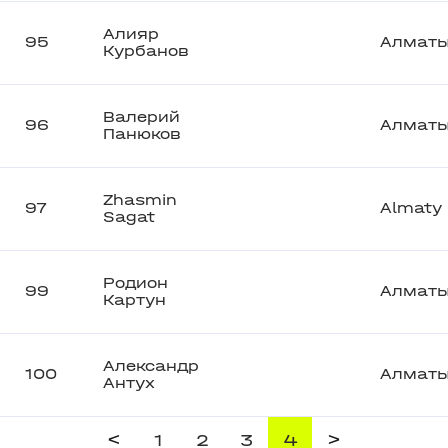
Алияр
95
Алмат
Курбанов
Валерий
96
Алмат
Панюков
Zhasmin
97
Almaty
Sagat
Родион
99
Алмат
Картун
Александр
100
Алмат
Антух
<
>
1
2
3
4