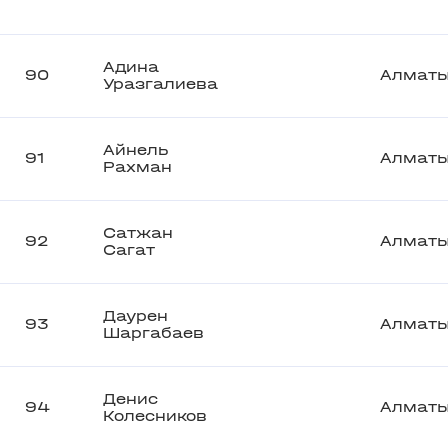
Адина
90
Алмат
Уразгалиева
Айнель
91
Алмат
Рахман
Сатжан
92
Алмат
Сагат
Даурен
93
Алмат
Шаргабаев
Денис
94
Алмат
Колесников