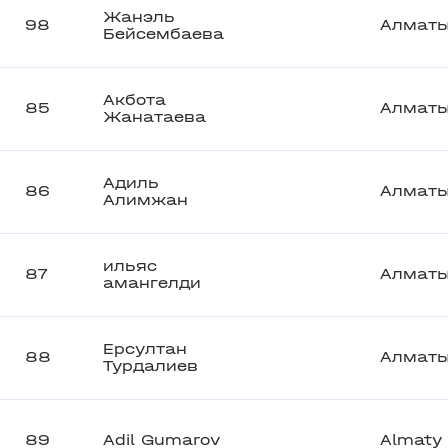
Жанэль
98
Алмат
Бейсембаева
Акбота
85
Алмат
Жанатаева
Адиль
86
Алмат
Алимжан
ильяс
87
Алмат
амангелди
Ерсултан
88
Алмат
Турдалиев
89
Adil Gumarov
Almaty