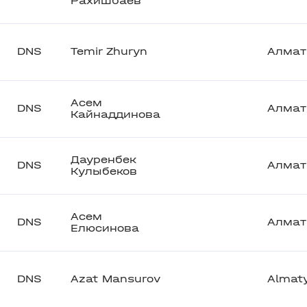
Рахишбаев
DNS
Temir Zhuryn
Алма
Асем
DNS
Алма
Кайнаддинова
Дауренбек
DNS
Алма
Кулыбеков
Асем
DNS
Алма
Елюсинова
DNS
Azat Mansurov
Almat