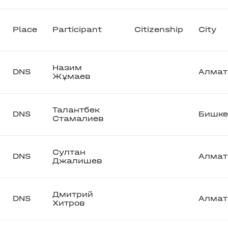
Place
Participant
Citizenship
City
Назим
DNS
Алма
Жұмаев
Талантбек
DNS
Бишке
Стамалиев
Султан
DNS
Алма
Джалишев
Дмитрий
DNS
Алма
Хитров