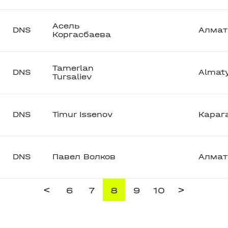
Асель
DNS
Алма
Коргасбаева
Tamerlan
DNS
Almat
Tursaliev
DNS
Timur Issenov
Караг
DNS
Павел Волков
Алма
<
>
6
7
8
9
10