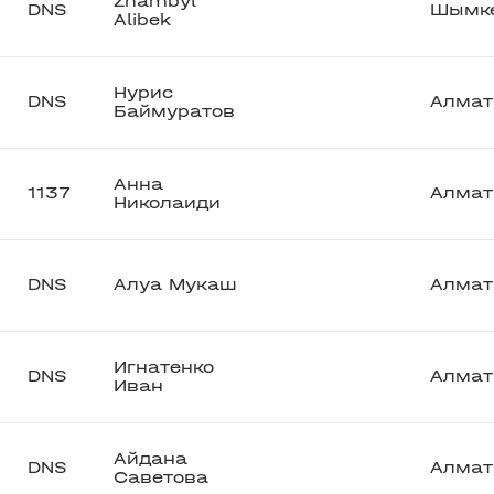
Zhambyl
DNS
Шымк
Alibek
Нурис
DNS
Алма
Баймуратов
Анна
1137
Алма
Николаиди
DNS
Алуа Мукаш
Алма
Игнатенко
DNS
Алма
Иван
Айдана
DNS
Алма
Саветова