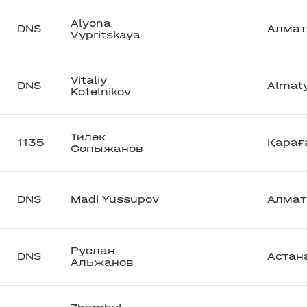
Alyona
DNS
Алма
Vypritskaya
Vitaliy
DNS
Almat
Kotelnikov
Тилек
1135
Қарағ
Сопыжанов
DNS
Madi Yussupov
Алма
Руслан
DNS
Астан
Альжанов