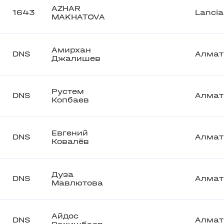
AZHAR
1643
Lanci
MAKHATOVA
Амирхан
DNS
Алма
Джалишев
Рустем
DNS
Алма
Копбаев
Евгений
DNS
Алма
Ковалёв
Дуза
DNS
Алма
Мавлютова
Айдос
DNS
Алма