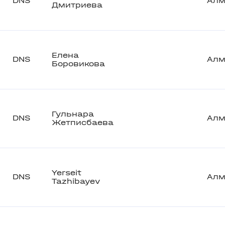
DNS
Алм
Дмитриева
Елена
DNS
Алм
Боровикова
Гульнара
DNS
Алм
Жетписбаева
Yerseit
DNS
Алм
Tazhibayev