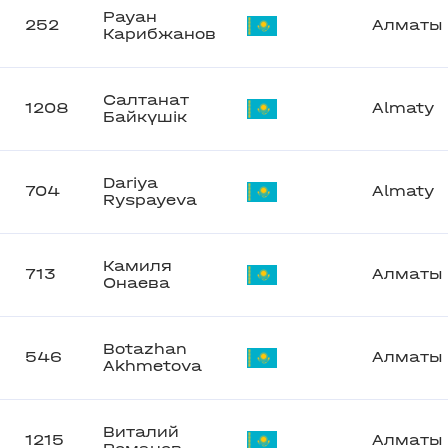
Рауан
252
Алматы
Карибжанов
Салтанат
1208
Almaty
Байкүшік
Dariya
704
Almaty
Ryspayeva
Камиля
713
Алматы
Онаева
Botazhan
546
Алматы
Akhmetova
Виталий
1215
Алматы