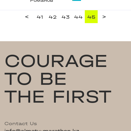
Романов
<
>
41
42
43
44
45
COURAGE
TO BE
THE FIRST
Contact Us
info@almaty-marathon.kz