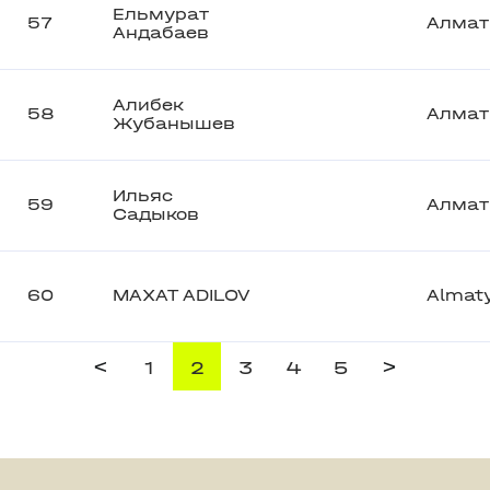
Ельмурат
57
Алма
Андабаев
Алибек
58
Алма
Жубанышев
Ильяс
59
Алма
Садыков
60
MAXAT ADILOV
Almat
<
>
1
2
3
4
5