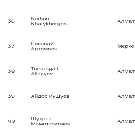
Nurken
36
Алма
Khalykbergen
Николай
37
Мерке
Артемьев
Tursungali
38
Алма
Alibayev
39
Айдос Кушуев
Алма
Шухрат
40
Алма
Маметтохтыев