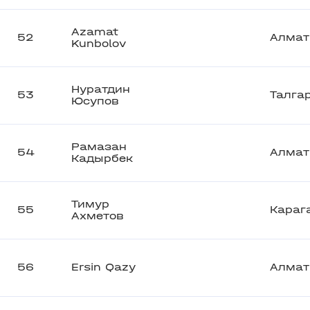
Azamat
52
Алма
Kunbolov
Нуратдин
53
Талга
Юсупов
Рамазан
54
Алма
Кадырбек
Тимур
55
Караг
Ахметов
56
Ersin Qazy
Алма