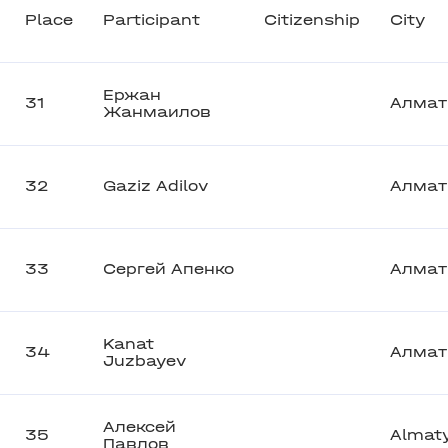
Place
Participant
Citizenship
City
Ержан
31
Алма
Жанмаилов
32
Gaziz Adilov
Алма
33
Сергей Апенко
Алма
Kanat
34
Алма
Juzbayev
Алексей
35
Almat
Павлов