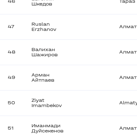
46
Тараз
Шкедов
Ruslan
47
Алма
Erzhanov
Валихан
48
Алма
Шажиров
Арман
49
Алма
Айтпаев
Ziyat
50
Almat
Imambekov
Иманмади
51
Aлма
Дуйсекенов