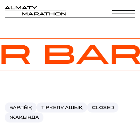
R
BAR
БАРЛЫ́Қ
ТІРКЕЛУ АШЫҚ
CLOSED
ЖАҚЫНДА