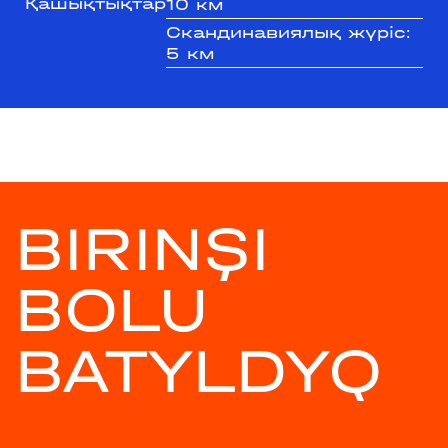
Қашықтықтар
10 км
Скандинавиялық жүріс:
5 км
BIRINŞI
BOLU
BATYLDYQ