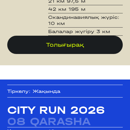
21 км 97,5 м
42 км 195 м
Скандинавиялық жүріс:
10 км
Балалар жүгіру 3 км
Толығырақ
Тіркелу: Жақында
CITY RUN 2026
08 QARASHA