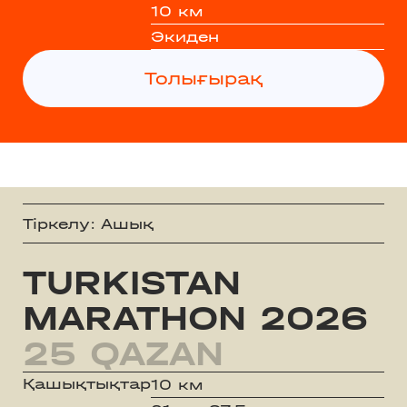
10 км
Экиден
Толығырақ
Тіркелу: Ашық
TURKISTAN
MARATHON 2026
25 QAZAN
Қашықтықтар
10 км