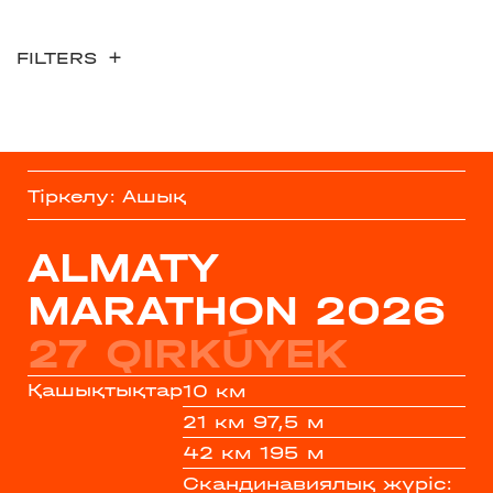
FILTERS
Тіркелу: Ашық
ALMATY
MARATHON 2026
27 QIRKÚYEK
Қашықтықтар
10 км
21 км 97,5 м
42 км 195 м
Скандинавиялық жүріс: