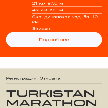
21 км 97,5 м
42 км 195 м
Скандинавская ходьба: 10
км
Экиден
Подробнее
Регистрация: Открыта
TURKISTAN
MARATHON