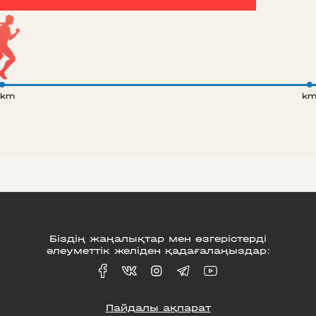
 km
k
Біздің жаңалықтар мен өзгерістерді
әлеуметтік желіден қадағалаңыздар:
Пайдалы ақпарат