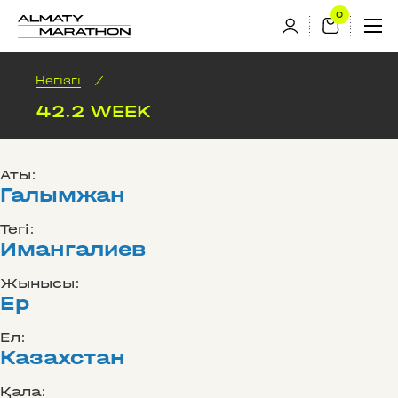
Негізгі
/
42.2 WEEK
Аты:
Галымжан
Тегі:
Имангалиев
Жынысы:
Ер
Ел:
Казахстан
Қала: