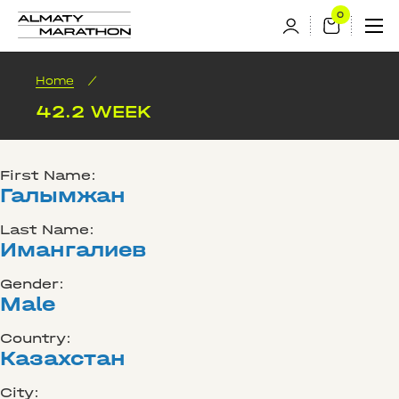
Home
/
42.2 WEEK
First Name:
Галымжан
Last Name:
Имангалиев
Gender:
Male
Country:
Казахстан
City: