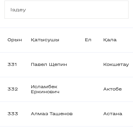
Орын
Қатысушы
Ел
Қала
331
Павел Щепин
Кокшетау
Исламбек
332
Актобе
Еркинович
333
Алмаз Ташенов
Астана