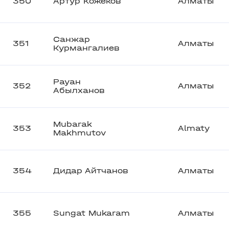
350
Артур Кожеков
Алматы
Санжар
351
Алматы
Курмангалиев
Рауан
352
Алматы
Абылханов
Mubarak
353
Almaty
Makhmutov
354
Дидар Айтчанов
Алматы
355
Sungat Mukaram
Алматы