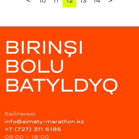
<
>
10
11
12
13
14
BIRINŞI
BOLU
BATYLDYQ
Байланыс
info@almaty-marathon.kz
+7 (727) 311 5185
09:00 - 18:00