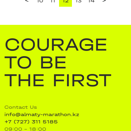
<
>
10
11
12
13
14
COURAGE
TO BE
THE FIRST
Contact Us
info@almaty-marathon.kz
+7 (727) 311 5185
09:00 - 18:00