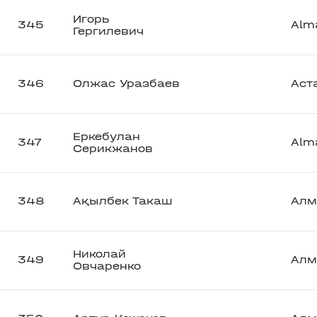
Игорь
345
Alm
Гергилевич
346
Олжас Уразбаев
Аст
Еркебулан
347
Alm
Серикжанов
348
Ақылбек Такаш
Алм
Николай
349
Алм
Овчаренко