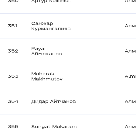
350
Артур Кожеков
Алм
Санжар
351
Алм
Курмангалиев
Рауан
352
Алм
Абылханов
Mubarak
353
Alm
Makhmutov
354
Дидар Айтчанов
Алм
355
Sungat Mukaram
Алм