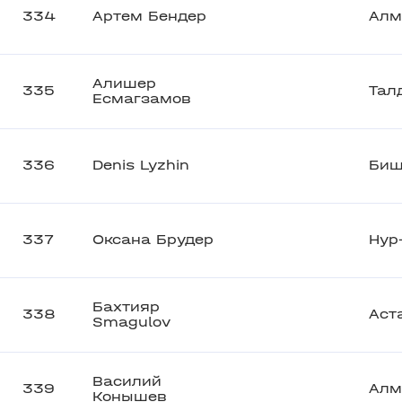
334
Артем Бендер
Алм
Алишер
335
Тал
Есмагзамов
336
Denis Lyzhin
Биш
337
Оксана Брудер
Нур
Бахтияр
338
Аст
Smagulov
Василий
339
Алм
Конышев