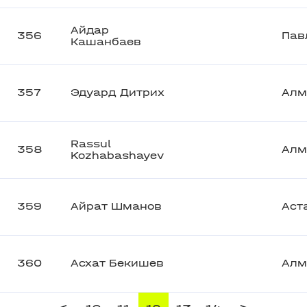
Айдар
356
Пав
Кашанбаев
357
Эдуард Дитрих
Алм
Rassul
358
Алм
Kozhabashayev
359
Айрат Шманов
Аст
360
Асхат Бекишев
Алм