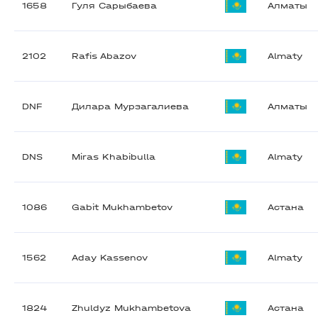
1658
Гуля Сарыбаева
Алматы
2102
Rafis Abazov
Almaty
DNF
Дилара Мурзагалиева
Алматы
DNS
Miras Khabibulla
Almaty
1086
Gabit Mukhambetov
Астана
1562
Aday Kassenov
Almaty
1824
Zhuldyz Mukhambetova
Астана