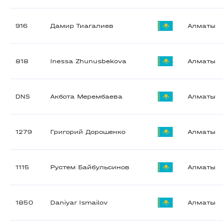
916
Дамир Тиагалиев
Алматы
818
Inessa Zhunusbekova
Алматы
DNS
Акбота Мерембаева
Алматы
1279
Григорий Дорошенко
Алматы
1115
Рустем Байбульсинов
Алматы
1850
Daniyar Ismailov
Алматы