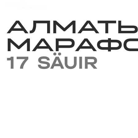
Iс-шаралар күнтізбесi
Нәт
АЛМАТ
МАРАФО
17 SÄUIR