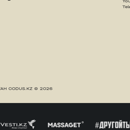
Yo
Te
АН CODUS.KZ
© 2026