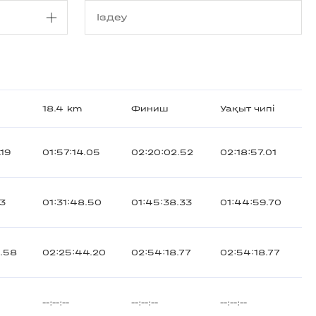
18.4 km
Финиш
Уақыт чипі
.19
01:57:14.05
02:20:02.52
02:18:57.01
13
01:31:48.50
01:45:38.33
01:44:59.70
4.58
02:25:44.20
02:54:18.77
02:54:18.77
--:--:--
--:--:--
--:--:--