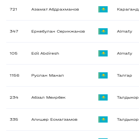
721
Азамат Абдрахманов
Караганд
347
Еркебулан Серикжанов
Almaty
105
Edil Abdiresh
Almaty
1156
Руслан Манап
Талгар
234
Абзал Меирбек
Талдыкор
335
Алишер Есмагзамов
Талдыкор