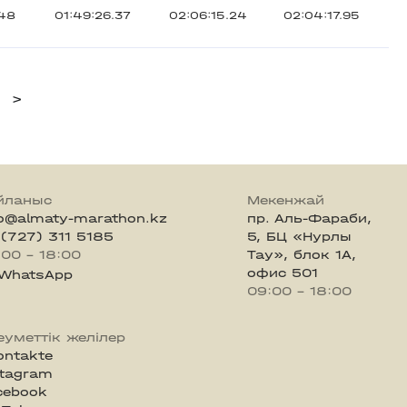
.48
01:49:26.37
02:06:15.24
02:04:17.95
>
йланыс
Мекенжай
fo@almaty-marathon.kz
пр. Аль-Фараби,
 (727) 311 5185
5, БЦ «Нурлы
:00 - 18:00
Тау», блок 1А,
офис 501
WhatsApp
09:00 - 18:00
еуметтік желілер
ontakte
stagram
cebook