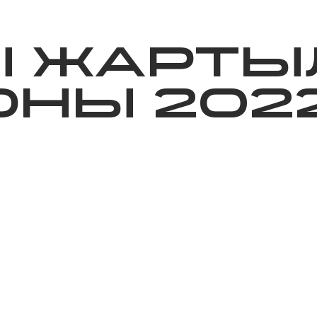
ижелер
Қайырымдылық
Jañalyqtar
Волонтерлік
Бі
Ы ЖАРТЫ
НЫ 202