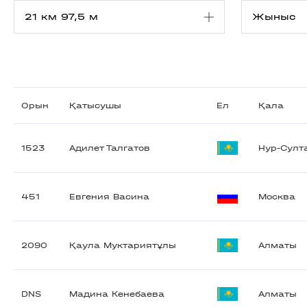
Орын
Қатысушы
Ел
Қала
1523
Адилет Талгатов
Нур-Султ
451
Евгения Васина
Москва
2090
Қаула Муктариятұлы
Алматы
DNS
Мадина Кенебаева
Алматы