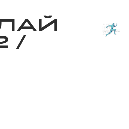
з туралы
Дүкен
KK
+
Кіру
ЛАЙ
2
/