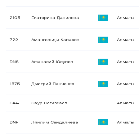
2103
Екатерина Данилова
Алматы
722
Амангельды Капасов
Алматы
DNS
Афанасий Юсупов
Алматы
1375
Дмитрий Панченко
Алматы
644
Заур Сегизбаев
Алматы
DNF
Ляйлим Сейдалиева
Алматы