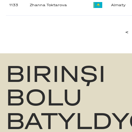
1133
Zhanna Toktarova
Almaty
<
BIRINŞI
BOLU
BATYLDY