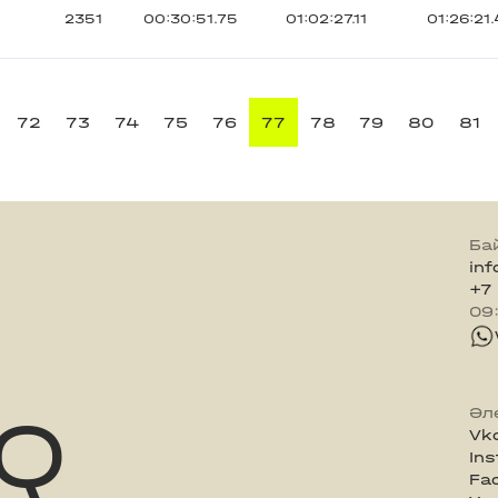
2351
00:30:51.75
01:02:27.11
01:26:21
72
73
74
75
76
77
78
79
80
81
Ба
in
+7
09
Q
Әл
Vk
In
Fa