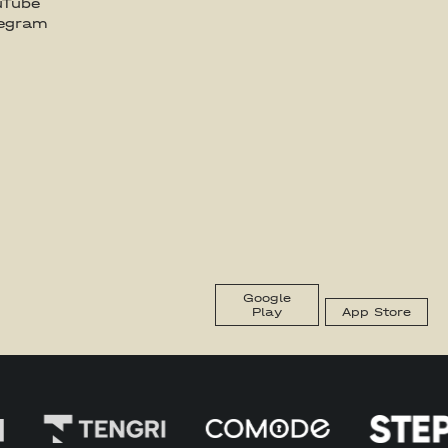
uTube
legram
Google
Play
App Store