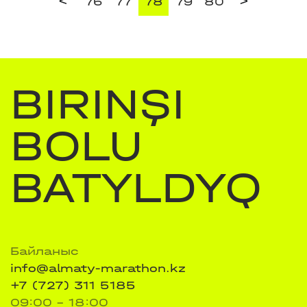
<
>
76
77
78
79
80
BIRINŞI
BOLU
BATYLDYQ
Байланыс
info@almaty-marathon.kz
+7 (727) 311 5185
09:00 - 18:00