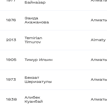
1977
Алмат
Байназар
Заида
1876
Алмат
Акажанова
Temirlan
2013
Almaty
Timurov
1905
Тимур Ильин
Алмат
Бекзат
1973
Алмат
Шеризатулы
Алибек
1838
Алмат
Куанбай