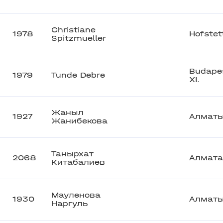
Christiane
1978
Hofstet
Spitzmueller
Budape
1979
Tunde Debre
XI.
Жаныл
1927
Алмат
Жанибекова
Танырхат
2068
Алмата
Китабалиев
Мауленова
1930
Алмат
Наргуль