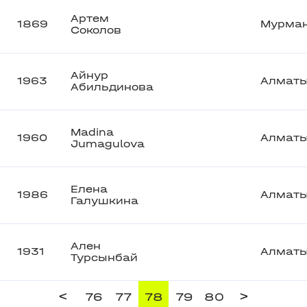
Артем
1869
Мурма
Соколов
Айнур
1963
Алмат
Абильдинова
Madina
1960
Алмат
Jumagulova
Елена
1986
Алмат
Галушкина
Ален
1931
Алмат
Турсынбай
<
>
76
77
78
79
80