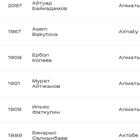
Айтуар
2097
Алмат
Байкадамов
Asem
1967
Almaty
Bakytova
Ербол
1908
Алмат
Копеев
Мурат
1901
Алмат
Айтжанов
Ильяс
1909
Алмат
Фаткулин
Бекарыс
1889
Актобе
Салкынбаев