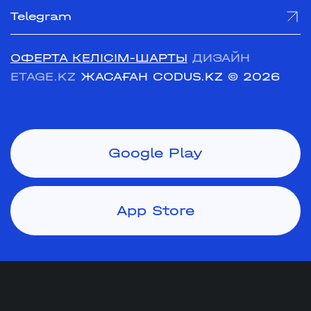
Telegram
ОФЕРТА КЕЛІСІМ-ШАРТЫ
ДИЗАЙН
ETAGE.KZ
ЖАСАҒАН CODUS.KZ
© 2026
Google Play
App Store