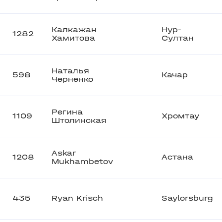
Калкажан
Нур-
1282
Хамитова
Султан
Наталья
598
Качар
Черненко
Регина
1109
Хромтау
Штолинская
Askar
1208
Астана
Mukhambetov
435
Ryan Krisch
Saylorsburg