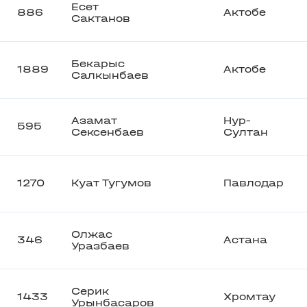
Есет
886
Актобе
Сактанов
Бекарыс
1889
Актобе
Салкынбаев
Азамат
Нур-
595
Сексенбаев
Султан
1270
Куат Тугумов
Павлодар
Олжас
346
Астана
Уразбаев
Серик
1433
Хромтау
Урынбасаров