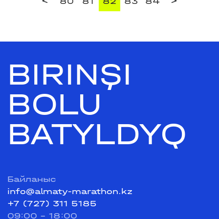
<
>
80
81
82
83
84
BIRINŞI
BOLU
BATYLDYQ
Байланыс
info@almaty-marathon.kz
+7 (727) 311 5185
09:00 - 18:00