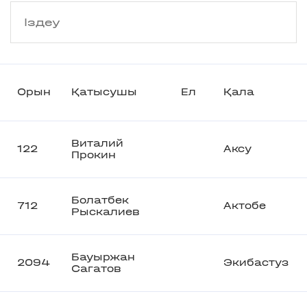
Орын
Қатысушы
Ел
Қала
Виталий
122
Аксу
Прокин
Болатбек
712
Актобе
Рыскалиев
Бауыржан
2094
Экибастуз
Сагатов