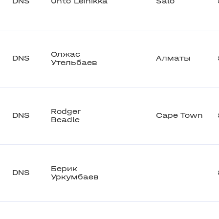
DNS
Unto Leinikka
Salo
Олжас
DNS
Алматы
Утельбаев
Rodger
DNS
Cape Town
Beadle
Берик
DNS
Уркумбаев