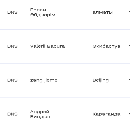
Ерлан
DNS
алматы
Әбдікерім
DNS
Valerii Bacura
Экибастуз
DNS
zang jiemei
Beijing
Андрей
DNS
Караганда
Биндюк