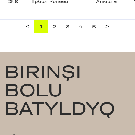
DNS
Ербол Копеев
Алматы
<
>
1
2
3
4
5
BIRINŞI
BOLU
BATYLDYQ