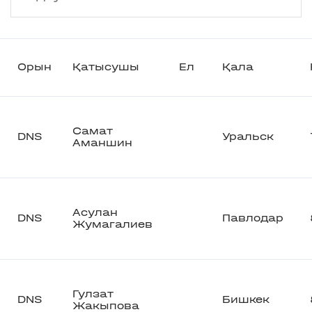
Орын
Қатысушы
Ел
Қала
Самат
DNS
Уральск
Аманшин
Асулан
DNS
Павлодар
Жумагалиев
Гулзат
DNS
Бишкек
Жакыпова