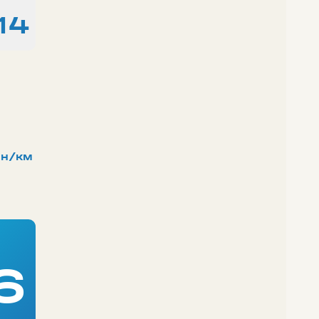
14
н/км
6