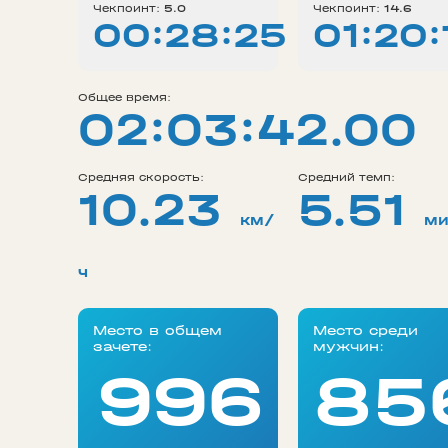
Чекпоинт:
5.0
Чекпоинт:
14.6
00:28:25
01:20:
Общее время:
02:03:42.00
Средняя скорость:
Средний темп:
10.23
5.51
км/
ми
ч
Место в общем
Место среди
зачете:
мужчин:
996
85