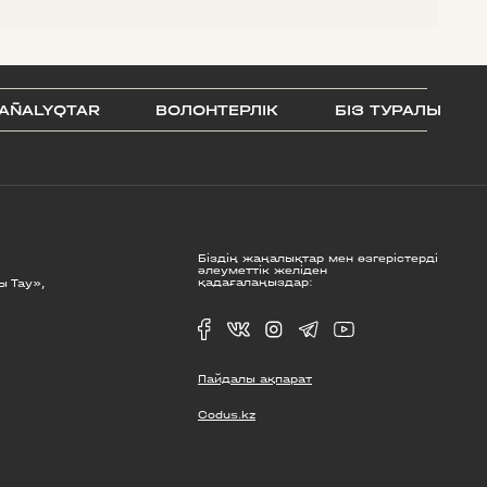
AÑALYQTAR
ВОЛОНТЕРЛІК
БІЗ ТУРАЛЫ
Біздің жаңалықтар мен өзгерістерді
әлеуметтік желіден
қадағалаңыздар:
ы Тау»,
Пайдалы ақпарат
Codus.kz