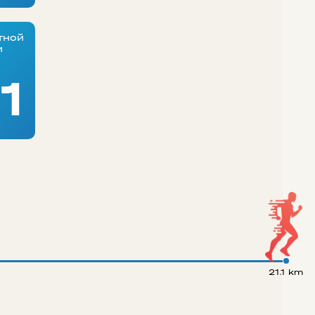
тной
и
1
21.1 km