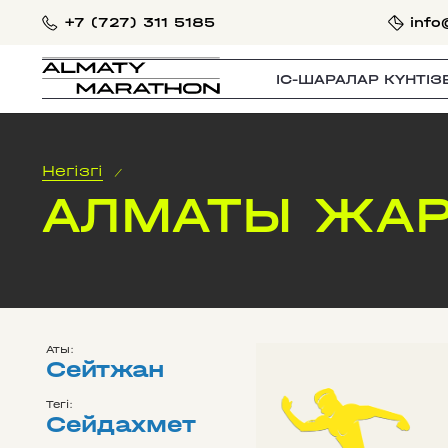
+7 (727) 311 5185
info
IС-ШАРАЛАР КҮНТІЗ
Негізгі
/
АЛМАТЫ ЖАР
Аты:
Сейтжан
Тегі:
Сейдахмет