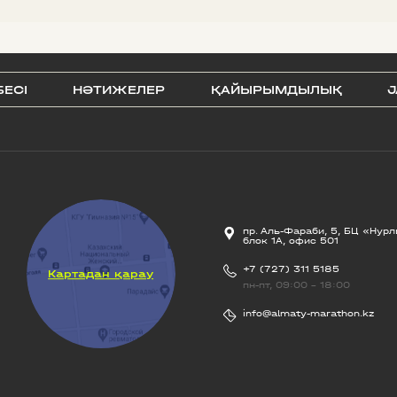
БЕСI
НӘТИЖЕЛЕР
ҚАЙЫРЫМДЫЛЫҚ
J
пр. Аль-Фараби, 5, БЦ «Нурл
блок 1А, офис 501
+7 (727) 311 5185
Картадан қарау
пн-пт, 09:00 - 18:00
info@almaty-marathon.kz