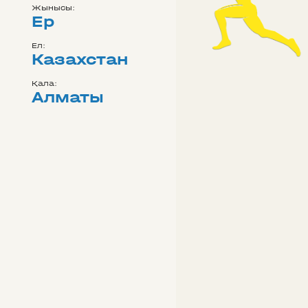
Жынысы:
Ер
Ел:
Казахстан
Қала:
Алматы