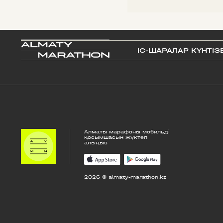
IС-ШАРАЛАР КҮНТІЗ
Алматы марафоны мобильді
қосымшасын жүктеп
алыңыз
2026 © almaty-marathon.kz