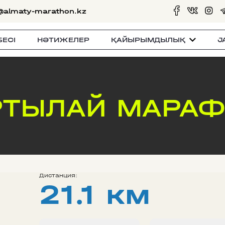
@almaty-marathon.kz
БЕСI
НӘТИЖЕЛЕР
ҚАЙЫРЫМДЫЛЫҚ
J
ТЫЛАЙ МАРАФ
Дистанция:
21.1 км