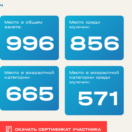
ч
Место в общем
Место среди
зачете:
мужчин:
996
856
Место в возрастной
Место в возрастной
категории:
категории среди
мужчин:
665
571
СКАЧАТЬ СЕРТИФИКАТ УЧАСТНИКА