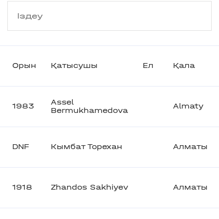
Орын
Қатысушы
Ел
Қала
Assel
1983
Almaty
Bermukhamedova
DNF
Кымбат Торехан
Алматы
1918
Zhandos Sakhiyev
Алматы