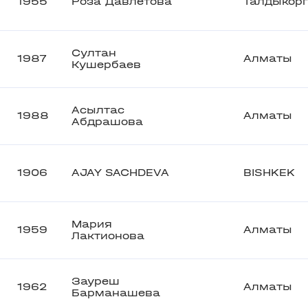
1955
Роза Давлетова
Талдыкор
Султан
1987
Алматы
Кушербаев
Асылтас
1988
Алматы
Абдрашова
1906
AJAY SACHDEVA
BISHKEK
Мария
1959
Алматы
Лактионова
Зауреш
1962
Алматы
Барманашева