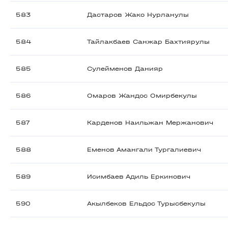
583
Дастаров Жако Нурланулы
584
Тайлакбаев Санжар Бахтиярулы
585
Сулейменов Данияр
586
Омаров Жандос Омирбекулы
587
Карденов Наильжан Мержанович
588
Еменов Амангали Тургалиевич
589
Исимбаев Адиль Еркинович
590
Акылбеков Ельдос Турысбекулы