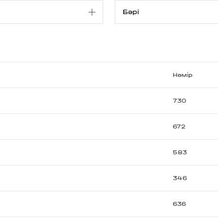
Нөмір
730
672
583
346
636