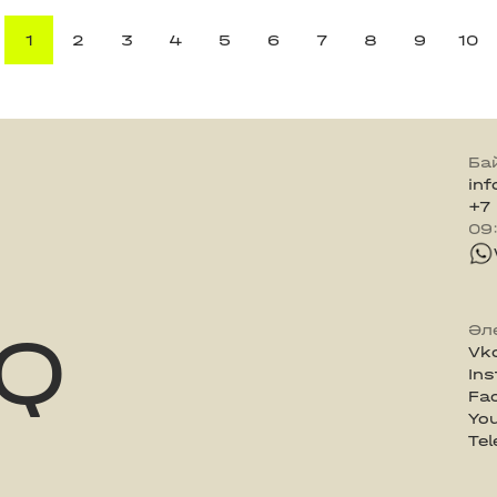
1
2
3
4
5
6
7
8
9
10
Ба
in
+7
09
Q
Әл
Vk
In
Fa
Yo
Te