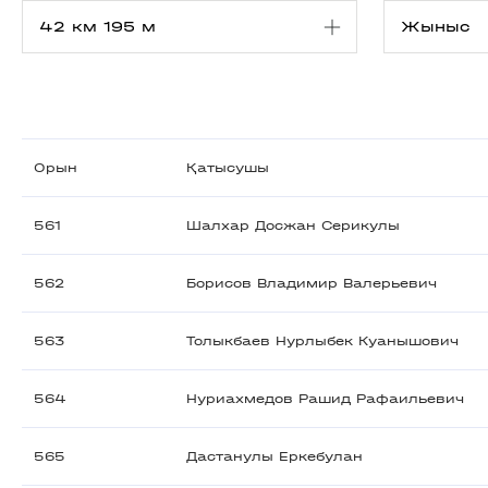
Орын
Қатысушы
561
Шалхар Досжан Серикулы
562
Борисов Владимир Валерьевич
563
Толыкбаев Нурлыбек Куанышович
564
Нуриахмедов Рашид Рафаильевич
565
Дастанулы Еркебулан