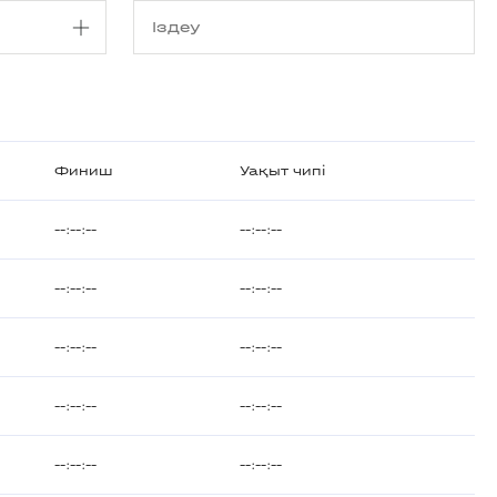
Финиш
Уақыт чипі
--:--:--
--:--:--
--:--:--
--:--:--
--:--:--
--:--:--
--:--:--
--:--:--
--:--:--
--:--:--