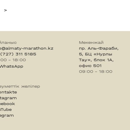
>
йланыс
Мекенжай
fo@almaty-marathon.kz
пр. Аль-Фараби,
 (727) 311 5185
5, БЦ «Нурлы
:00 - 18:00
Тау», блок 1А,
офис 501
WhatsApp
09:00 - 18:00
еуметтік желілер
ontakte
stagram
cebook
uTube
legram