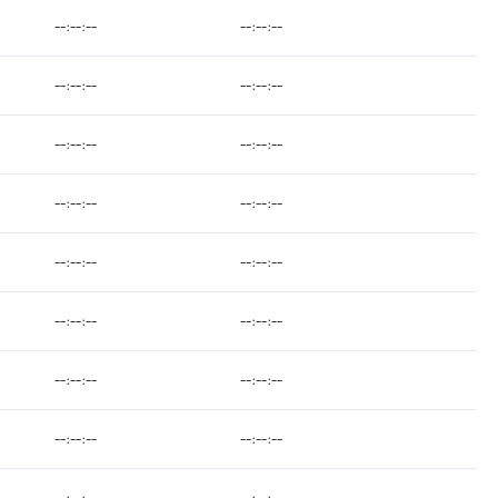
--:--:--
--:--:--
--:--:--
--:--:--
--:--:--
--:--:--
--:--:--
--:--:--
--:--:--
--:--:--
--:--:--
--:--:--
--:--:--
--:--:--
--:--:--
--:--:--