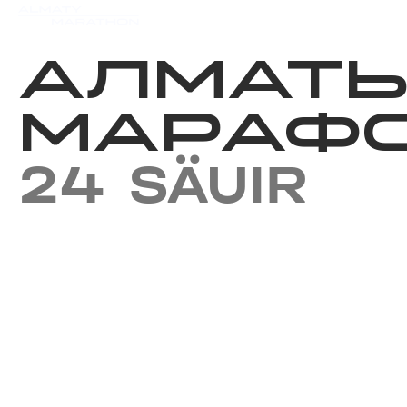
Iс-шаралар күнтізбесi
Нәт
АЛМАТ
МАРАФО
24 SÄUIR