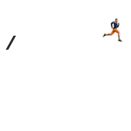
з туралы
Дүкен
KK
+
Кіру
/