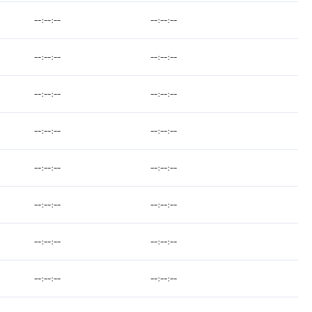
--:--:--
--:--:--
--:--:--
--:--:--
--:--:--
--:--:--
--:--:--
--:--:--
--:--:--
--:--:--
--:--:--
--:--:--
--:--:--
--:--:--
--:--:--
--:--:--