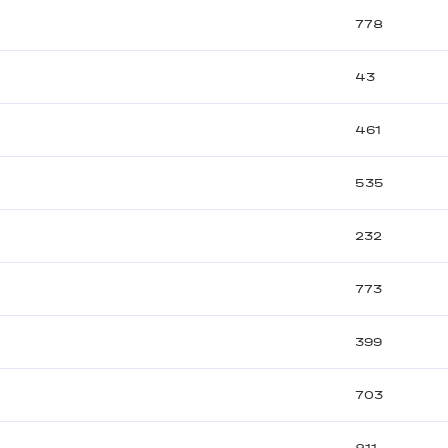
778
43
461
535
232
773
399
703