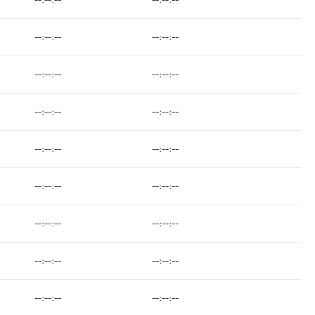
--:--:--
--:--:--
--:--:--
--:--:--
--:--:--
--:--:--
--:--:--
--:--:--
--:--:--
--:--:--
--:--:--
--:--:--
--:--:--
--:--:--
--:--:--
--:--:--
--:--:--
--:--:--