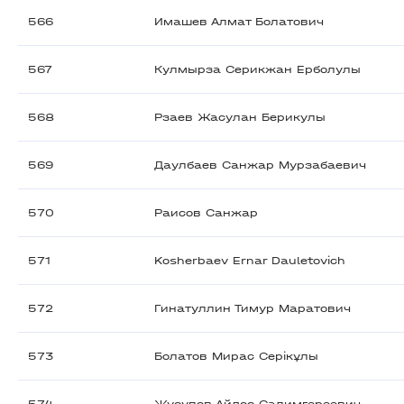
566
Имашев Алмат Болатович
567
Кулмырза Серикжан Ерболулы
568
Рзаев Жасулан Берикулы
569
Даулбаев Санжар Мурзабаевич
570
Раисов Санжар
571
Kosherbaev Ernar Dauletovich
572
Гинатуллин Тимур Маратович
573
Болатов Мирас Серікұлы