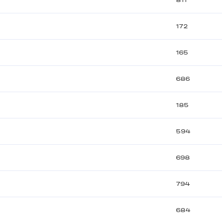
811
172
165
686
185
594
698
794
684