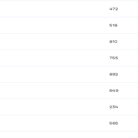
472
518
810
755
892
649
234
565