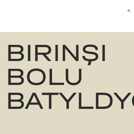
<
BIRINŞI
BOLU
BATYLDY