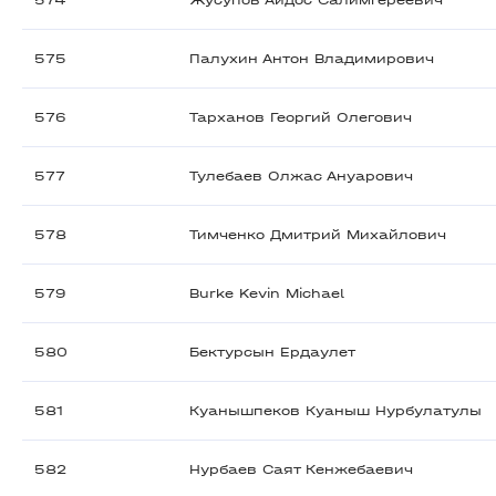
574
Жусупов Айдос Салимгереевич
575
Палухин Антон Владимирович
576
Тарханов Георгий Олегович
577
Тулебаев Олжас Ануарович
578
Тимченко Дмитрий Михайлович
579
Burke Kevin Michael
580
Бектурсын Ердаулет
581
Куанышпеков Куаныш Нурбулатулы
582
Нурбаев Саят Кенжебаевич