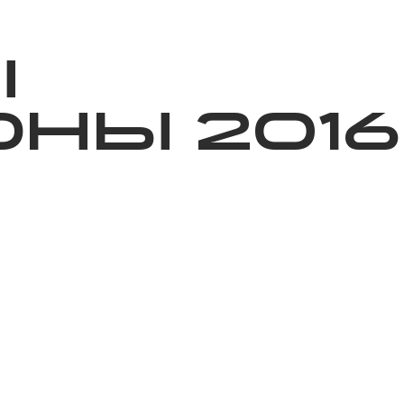
ижелер
Қайырымдылық
Jañalyqtar
Волонтерлік
Бі
Ы
НЫ 2016