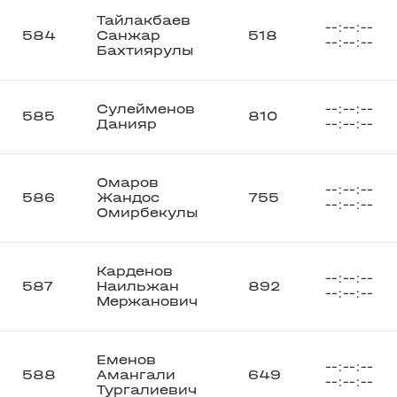
Тайлакбаев
--:--:--
584
Санжар
518
--:--:--
Бахтиярулы
Сулейменов
--:--:--
585
810
Данияр
--:--:--
Омаров
--:--:--
586
Жандос
755
--:--:--
Омирбекулы
Карденов
--:--:--
587
Наильжан
892
--:--:--
Мержанович
Еменов
--:--:--
588
Амангали
649
--:--:--
Тургалиевич