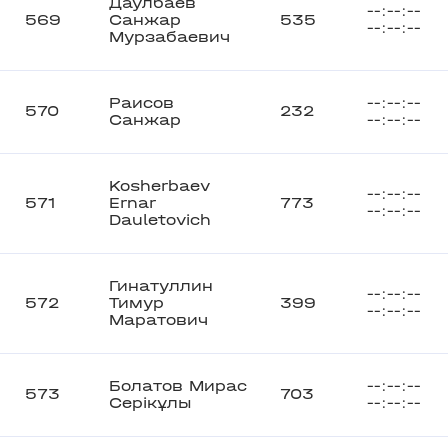
Даулбаев
--:--:--
569
Санжар
535
--:--:--
Мурзабаевич
Раисов
--:--:--
570
232
Санжар
--:--:--
Kosherbaev
--:--:--
571
Ernar
773
--:--:--
Dauletovich
Гинатуллин
--:--:--
572
Тимур
399
--:--:--
Маратович
Болатов Мирас
--:--:--
573
703
Серікұлы
--:--:--