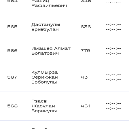
564
Рашид
346
--:--:--
Рафаильевич
Дастанулы
--:--:--
565
636
Еркебулан
--:--:--
Имашев Алмат
--:--:--
566
778
Болатович
--:--:--
Кулмырза
--:--:--
567
Серикжан
43
--:--:--
Ерболулы
Рзаев
--:--:--
568
Жасулан
461
--:--:--
Берикулы