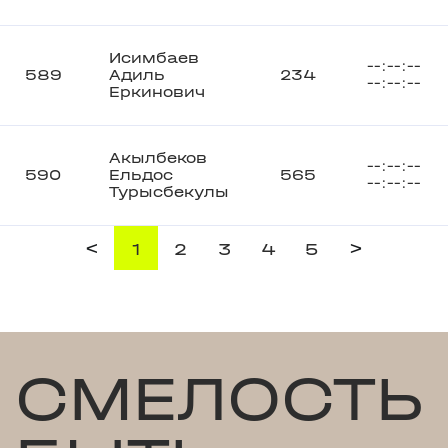
Исимбаев
--:--:--
589
Адиль
234
--:--:--
Еркинович
Акылбеков
--:--:--
590
Ельдос
565
--:--:--
Турысбекулы
<
>
1
2
3
4
5
СМЕЛОСТЬ