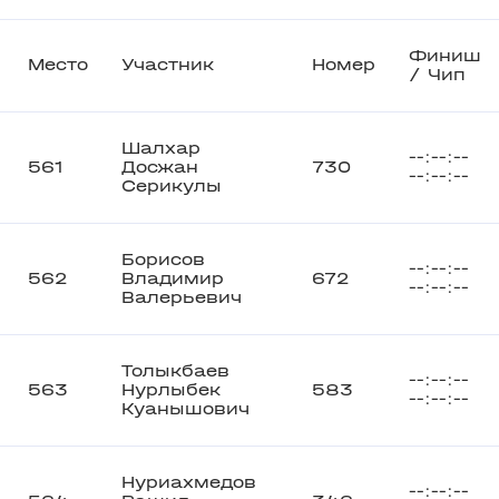
Финиш
Место
Участник
Номер
/ Чип
Шалхар
--:--:--
561
Досжан
730
--:--:--
Серикулы
Борисов
--:--:--
562
Владимир
672
--:--:--
Валерьевич
Толыкбаев
--:--:--
563
Нурлыбек
583
--:--:--
Куанышович
Нуриахмедов
--:--:--