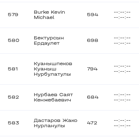
Burke Kevin
--:--:--
579
594
Michael
--:--:--
Бектурсын
--:--:--
580
698
Ердаулет
--:--:--
Куанышпеков
--:--:--
581
Куаныш
794
--:--:--
Нурбулатулы
Нурбаев Саят
--:--:--
582
684
Кенжебаевич
--:--:--
Дастаров Жако
--:--:--
583
472
Нурланулы
--:--:--