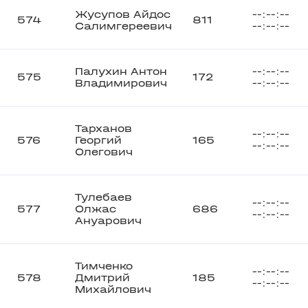
Жусупов Айдос
--:--:--
574
811
Салимгереевич
--:--:--
Палухин Антон
--:--:--
575
172
Владимирович
--:--:--
Тарханов
--:--:--
576
Георгий
165
--:--:--
Олегович
Тулебаев
--:--:--
577
Олжас
686
--:--:--
Ануарович
Тимченко
--:--:--
578
Дмитрий
185
--:--:--
Михайлович