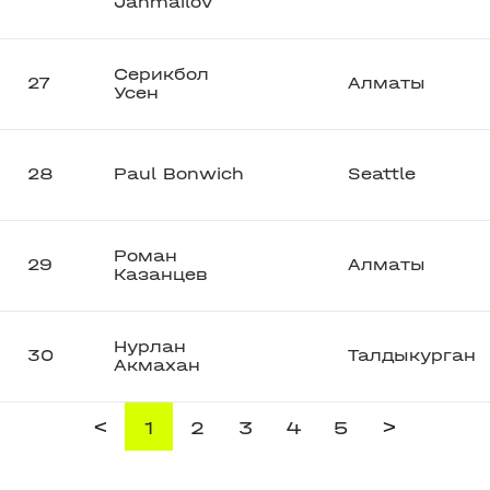
Janmailov
Серикбол
27
Алматы
Усен
28
Paul Bonwich
Seattle
Роман
29
Алматы
Казанцев
Нурлан
30
Талдыкурган
Акмахан
<
>
1
2
3
4
5