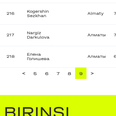
Kogershin
216
Almaty
Sezkhan
Nargiz
217
Алматы
Darkulova
Елена
218
Алматы
Голишева
<
>
5
6
7
8
9
BIRINŞI