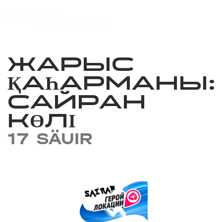
ЖАРЫС
ҚАҺАРМАНЫ:
САЙРАН
КӨЛІ
17 SÄUIR