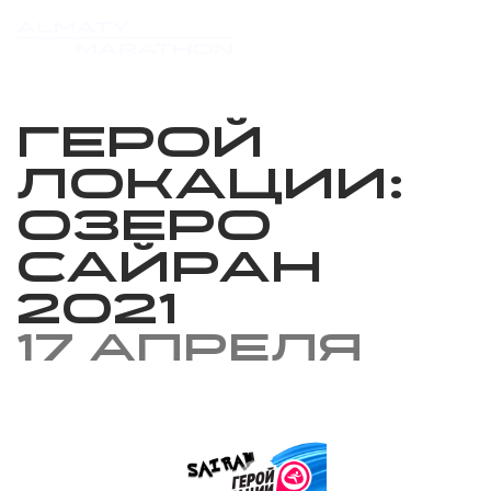
Герой
локации:
Озеро
Сайран
2021
17 апреля