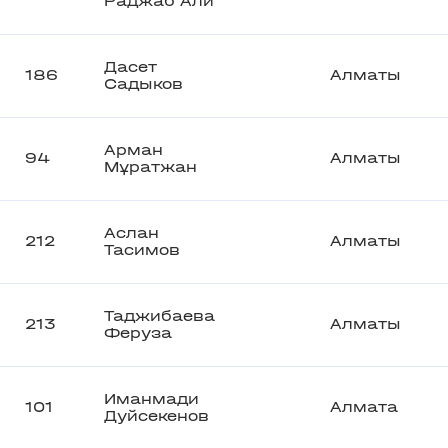
Раджаб Али
Дасет
186
Алматы
Садыков
Арман
94
Алматы
Мұратжан
Аслан
212
Алматы
Тасимов
Таджибаева
213
Алматы
Феруза
Иманмади
101
Алмата
Дуйсекенов