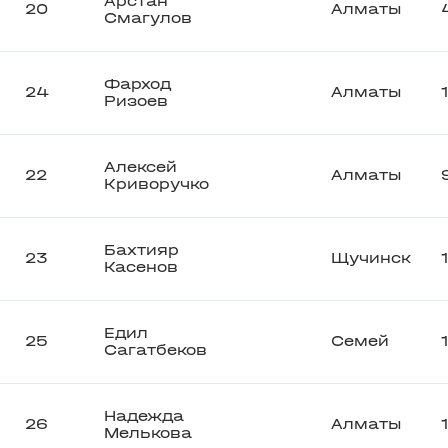
Арстан
20
Алматы
Смагулов
Фарход
24
Алматы
Ризоев
Алексей
22
Алматы
Криворучко
Бахтияр
23
Щучинск
Касенов
Едил
25
Семей
Сагатбеков
Надежда
26
Алматы
Мелькова