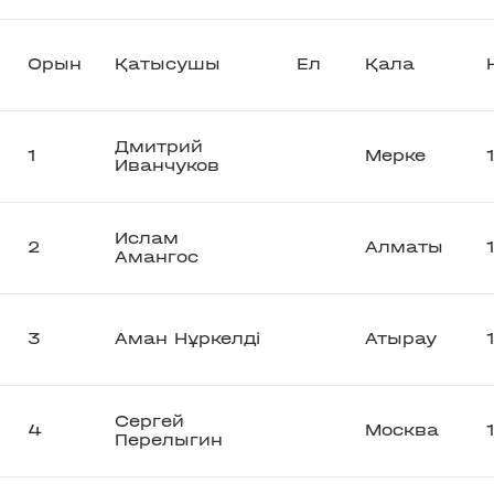
Орын
Қатысушы
Ел
Қала
Дмитрий
1
Мерке
Иванчуков
Ислам
2
Алматы
Амангос
3
Аман Нұркелді
Атырау
Сергей
4
Москва
Перелыгин