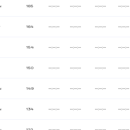
ы
165
--:--:--
--:--:--
--:--:--
--:--:--
у
164
--:--:--
--:--:--
--:--:--
--:--:--
154
--:--:--
--:--:--
--:--:--
--:--:--
150
--:--:--
--:--:--
--:--:--
--:--:--
ы
149
--:--:--
--:--:--
--:--:--
--:--:--
ы
134
--:--:--
--:--:--
--:--:--
--:--:--
ы
122
--:--:--
--:--:--
--:--:--
--:--:--