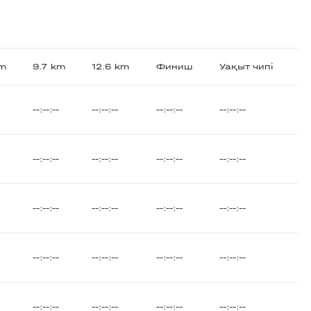
km
9.7 km
12.6 km
Финиш
Уақыт чипі
--:--:--
--:--:--
--:--:--
--:--:--
--:--:--
--:--:--
--:--:--
--:--:--
--:--:--
--:--:--
--:--:--
--:--:--
--:--:--
--:--:--
--:--:--
--:--:--
--:--:--
--:--:--
--:--:--
--:--:--