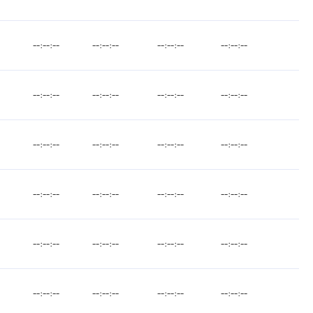
--:--:--
--:--:--
--:--:--
--:--:--
--:--:--
--:--:--
--:--:--
--:--:--
--:--:--
--:--:--
--:--:--
--:--:--
--:--:--
--:--:--
--:--:--
--:--:--
--:--:--
--:--:--
--:--:--
--:--:--
--:--:--
--:--:--
--:--:--
--:--:--