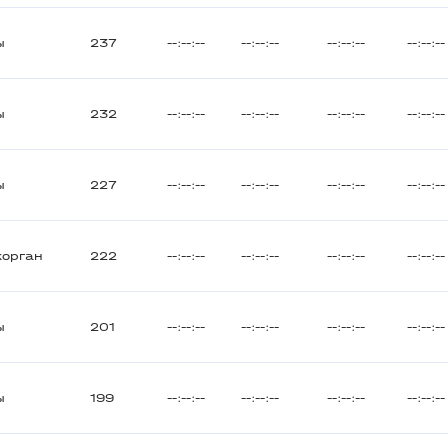
ы
237
--:--:--
--:--:--
--:--:--
--:--:--
ы
232
--:--:--
--:--:--
--:--:--
--:--:--
ы
227
--:--:--
--:--:--
--:--:--
--:--:--
корган
222
--:--:--
--:--:--
--:--:--
--:--:--
ы
201
--:--:--
--:--:--
--:--:--
--:--:--
ы
199
--:--:--
--:--:--
--:--:--
--:--:--