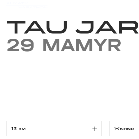
Iс-шаралар күнтізбесi
Нәт
TAU JA
29 MAMYR