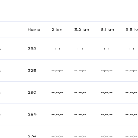
Нөмір
2 km
3.2 km
6.1 km
8.5 
ы
338
--:--:--
--:--:--
--:--:--
--:--:--
ы
325
--:--:--
--:--:--
--:--:--
--:--:--
ы
290
--:--:--
--:--:--
--:--:--
--:--:--
ы
284
--:--:--
--:--:--
--:--:--
--:--:--
а
274
--:--:--
--:--:--
--:--:--
--:--:--