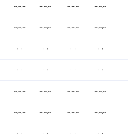
--:--:--
--:--:--
--:--:--
--:--:--
--:--:--
--:--:--
--:--:--
--:--:--
--:--:--
--:--:--
--:--:--
--:--:--
--:--:--
--:--:--
--:--:--
--:--:--
--:--:--
--:--:--
--:--:--
--:--:--
--:--:--
--:--:--
--:--:--
--:--:--
--:--:--
--:--:--
--:--:--
--:--:--