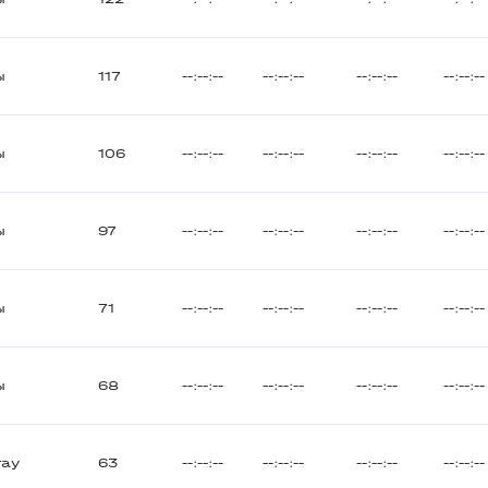
ы
117
--:--:--
--:--:--
--:--:--
--:--:--
ы
106
--:--:--
--:--:--
--:--:--
--:--:--
ы
97
--:--:--
--:--:--
--:--:--
--:--:--
ы
71
--:--:--
--:--:--
--:--:--
--:--:--
ы
68
--:--:--
--:--:--
--:--:--
--:--:--
тау
63
--:--:--
--:--:--
--:--:--
--:--:--