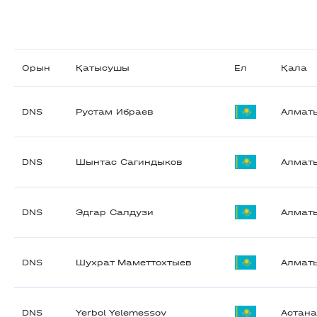
Орын
Қатысушы
Ел
Қала
DNS
Рустам Ибраев
Алмат
DNS
Шынтас Сагиндыков
Алмат
DNS
Эдгар Салдузи
Алмат
DNS
Шухрат Маметтохтыев
Алмат
DNS
Yerbol Yelemessov
Астан