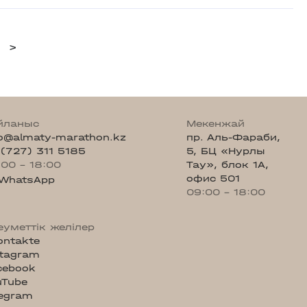
>
йланыс
Мекенжай
fo@almaty-marathon.kz
пр. Аль-Фараби,
 (727) 311 5185
5, БЦ «Нурлы
:00 - 18:00
Тау», блок 1А,
офис 501
WhatsApp
09:00 - 18:00
еуметтік желілер
ontakte
stagram
cebook
uTube
legram