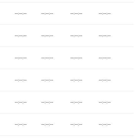
--:--:--
--:--:--
--:--:--
--:--:--
--:--:--
--:--:--
--:--:--
--:--:--
--:--:--
--:--:--
--:--:--
--:--:--
--:--:--
--:--:--
--:--:--
--:--:--
--:--:--
--:--:--
--:--:--
--:--:--
--:--:--
--:--:--
--:--:--
--:--:--