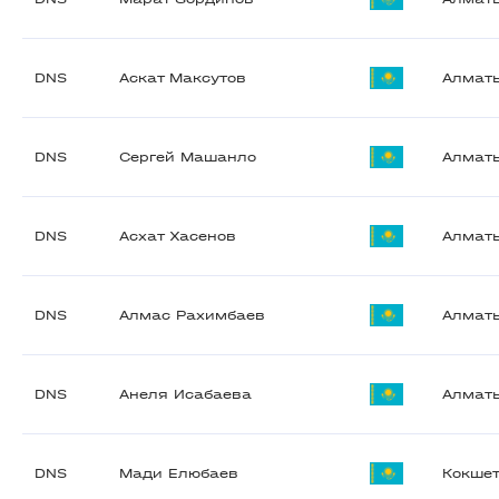
DNS
Аскат Максутов
Алмат
DNS
Сергей Машанло
Алмат
DNS
Асхат Хасенов
Алмат
DNS
Алмас Рахимбаев
Алмат
DNS
Анеля Исабаева
Алмат
DNS
Мади Елюбаев
Кокше