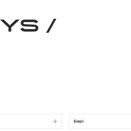
ижелер
Қайырымдылық
Jañalyqtar
Волонтерлік
Бі
RYS
/