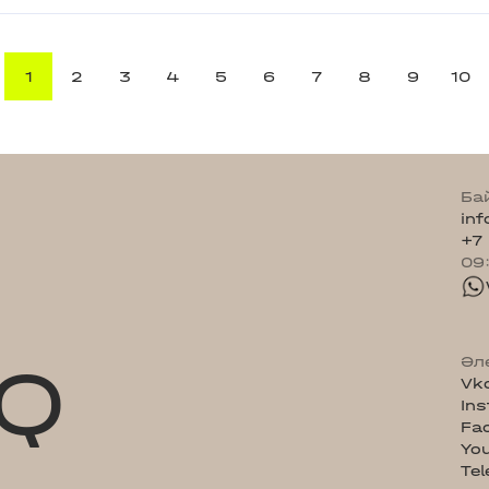
1
2
3
4
5
6
7
8
9
10
Ба
in
+7
09
Q
Әл
Vk
In
Fa
Yo
Te