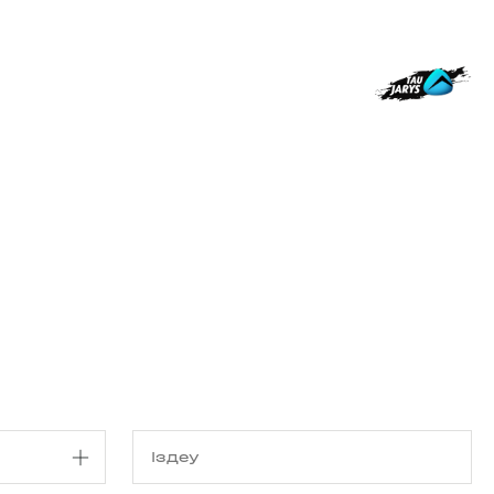
з туралы
Дүкен
KK
+
Кіру