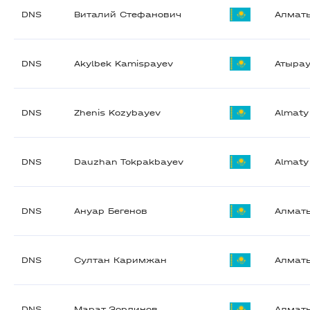
DNS
Виталий Стефанович
Алмат
DNS
Akylbek Kamispayev
Атыра
DNS
Zhenis Kozybayev
Almaty
DNS
Dauzhan Tokpakbayev
Almaty
DNS
Ануар Бегенов
Алмат
DNS
Султан Каримжан
Алмат
DNS
Марат Зординов
Алмат