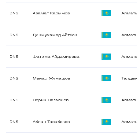
DNS
Азамат Касымов
Алмат
DNS
Динмухамед Айтбек
Алмат
DNS
Фатима Айдамирова
Алмат
DNS
Манас Жумашов
Талды
DNS
Серик Сагалиев
Алмат
DNS
Аблан Тазабеков
Алмат