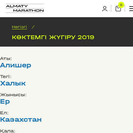
Негізгі
/
КӨКТЕМГІ ЖҮГІРУ 2019
Аты:
Алишер
Тегі:
Халык
Жынысы:
Ер
Ел:
Казахстан
Қала: