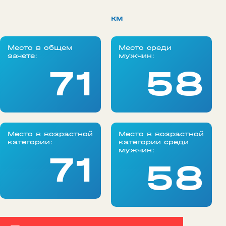
км
Место в общем
Место среди
зачете:
мужчин:
71
58
Место в возрастной
Место в возрастной
категории:
категории среди
мужчин:
71
58