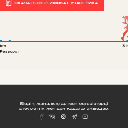
СКАЧАТЬ СЕРТИФИКАТ УЧАСТНИКА
 km
3 
Разворот
Біздің жаңалықтар мен өзгерістерді
әлеуметтік желіден қадағалаңыздар: