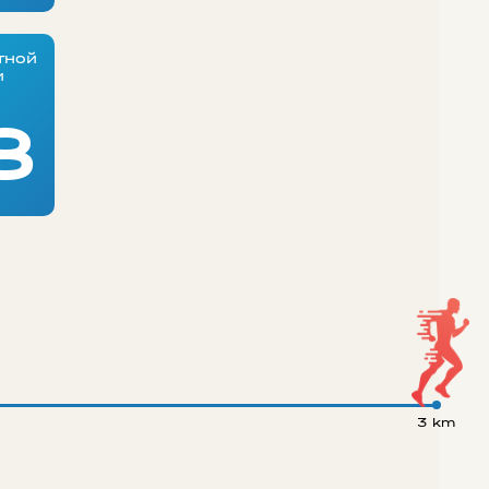
тной
и
8
3 km