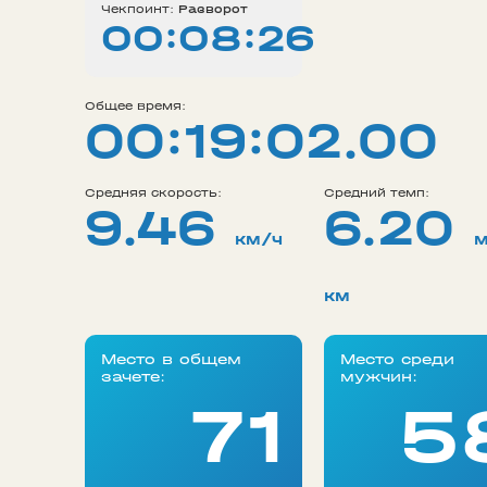
Чекпоинт:
Разворот
00:08:26
Общее время:
00:19:02.00
Средняя скорость:
Средний темп:
9.46
6.20
км/ч
м
км
Место в общем
Место среди
зачете:
мужчин:
71
5