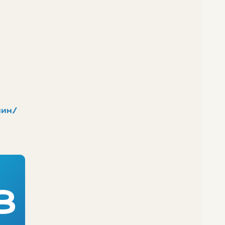
ин/
8