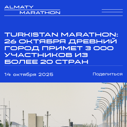
Turkistan Marathon:
26 октября древний
город примет 3 000
участников из
более 20 стран
14 октября 2025
Поделиться