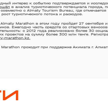
дный интерес к событию подтверждается и исследо
ошёл
в анализ туристического потенциала города, 
 совместно с Almaty Tourism Bureau, где отмечаетс
 рост туристического потока и расходов.
Almaty Marathon в этом году пройдет 27 сентября и
иков. Ежегодно часть средств со стартовых взносов
тельность: с 2012 года реализовано более 30 соци
х проектов на сумму более 300 млн тенге. Регистр
ty-marathon.kz.
f Marathon проходит при поддержке Акимата г. Алмат
ТИ