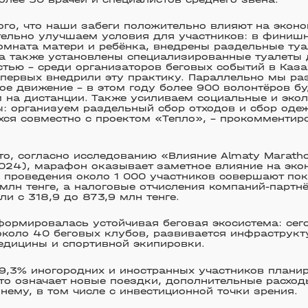
го, что наши забеги положительно влияют на экон
ельно улучшаем условия для участников: в финишн
омната матери и ребёнка, внедрены раздельные ту
а также установлены специализированные туалеты 
тью – среди организаторов беговых событий в Каз
первых внедрили эту практику. Параллельно мы ра
ое движение – в этом году более 900 волонтёров б
 на дистанции. Также усиливаем социальные и экол
: организуем раздельный сбор отходов и сбор оде
я совместно с проектом «Тепло», – прокомментир
.
то, согласно исследованию «Влияние Almaty Marath
024), марафон оказывает заметное влияние на эко
 проведения около 1 000 участников совершают по
млн тенге, а налоговые отчисления компаний-партн
ли с 318,9 до 873,9 млн тенге.
формировалась устойчивая беговая экосистема: сег
около 40 беговых клубов, развивается инфраструкт
едицины и спортивной экипировки.
9,3% иногородних и иностранных участников планир
то означает новые поездки, дополнительные расходы
 нему, в том числе с инвестиционной точки зрения.