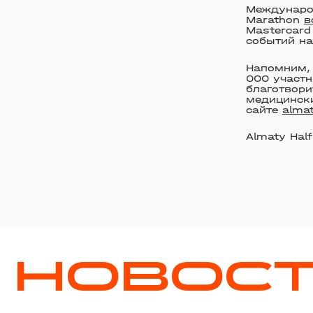
Междунаро
Marathon
в
Mastercard
событий на
Напомним, 
000 участн
благотвори
медицински
сайте
alma
Almaty Hal
НОВОС