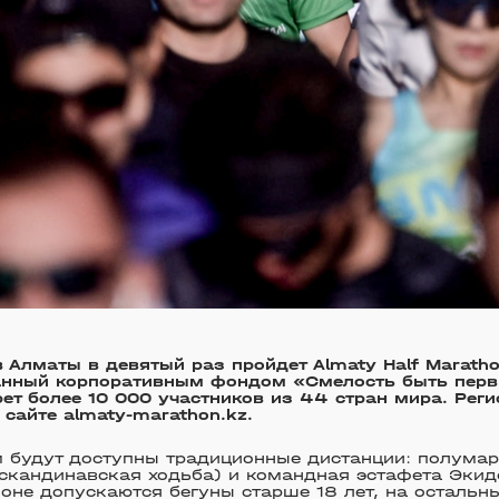
в Алматы в девятый раз пройдет Almaty Half Maratho
анный корпоративным фондом «Смелость быть перв
рет более 10 000 участников из 44 стран мира. Рег
 сайте almaty-marathon.kz.
 будут доступны традиционные дистанции: полумара
(скандинавская ходьба) и командная эстафета Экид
не допускаются бегуны старше 18 лет, на остальны