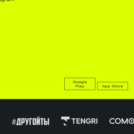
Google
Play
App Store