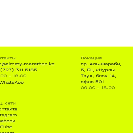
нтакты
Локация
fo@almaty-marathon.kz
пр. Аль-Фараби,
 (727) 311 5185
5, БЦ «Нурлы
:00 - 18:00
Тау», блок 1А,
офис 501
WhatsApp
09:00 - 18:00
ц. сети
ontakte
stagram
cebook
uTube
legram