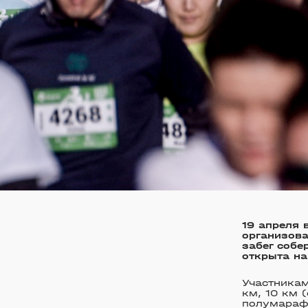
19 апреля 
организов
забег собе
открыта на
Участникам
км, 10 км 
полумарафо