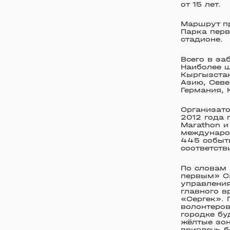
от 15 лет.
Маршрут пр
Парка перв
стадионе.
Всего в за
Наиболее ш
Кыргызстан
Азию, Севе
Германия, 
Организато
2012 года 
Marathon и
междунаро
445 событи
соответстви
По словам
первым» Са
управления
главного в
«Сергек».
волонтеров
городке бу
жёлтые зо
привлечь б