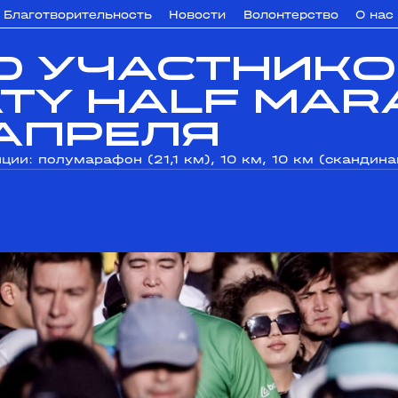
Благотворительность
Новости
Волонтерство
О нас
0 участнико
aty Half Ma
 апреля
ии: полумарафон (21,1 км), 10 км, 10 км (скандин