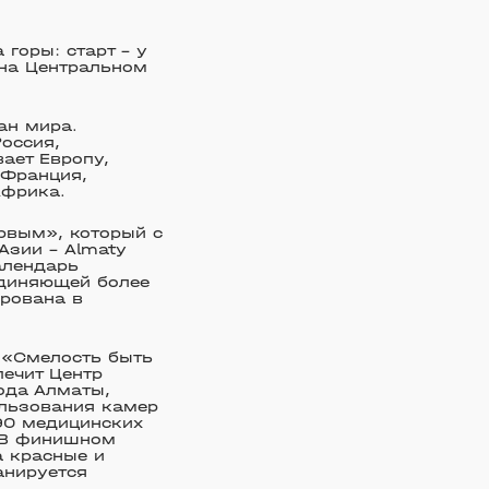
горы: старт – у
 на Центральном
ан мира.
оссия,
ает Европу,
 Франция,
Африка.
рвым», который с
Азии – Almaty
алендарь
единяющей более
ирована в
 «Смелость быть
печит Центр
ода Алматы,
ользования камер
 90 медицинских
. В финишном
а красные и
анируется