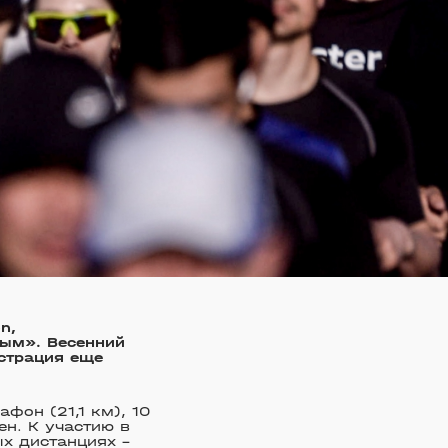
n,
ым». Весенний
истрация еще
фон (21,1 км), 10
ен. К участию в
х дистанциях –