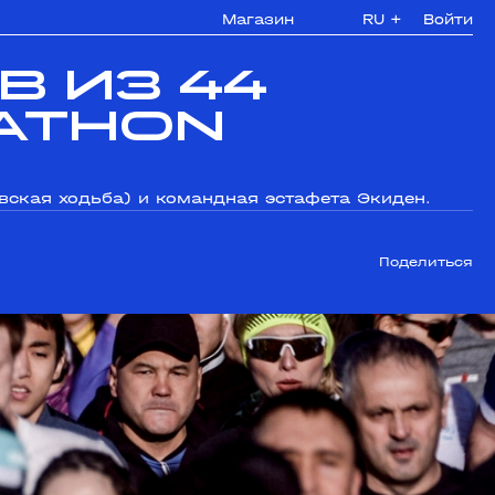
Магазин
RU
+
Войти
в из 44
rathon
авская ходьба) и командная эстафета Экиден.
Поделиться