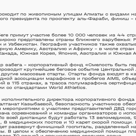
оходит по живописным улицам Алматы с видами на 
ого президента по проспекту аль-Фараби, финиш –
беге примут участие более 10 000 человек из 44 стр
ироко представлены страны ближнего зарубежья: Р
 и Узбекистан. География участников также охватыв
рную Америку, Австралию и Африку – в числе стран
Канада, Южная Корея, Япония, Австралия и Южная 
р забега – корпоративный фонд «Смелость быть пе
проводит крупнейшее беговое событие Центральной 
 другие массовые старты. Старты фонда входят в к
дной ассоциации марафонов и пробегов AIMS, объ
й в 115 странах, а трасса полумарафона сертифиц
и со стандартами World Athletics.
 исполнительного директора корпоративного фонда
лтанат Казыбаевой, безопасность участников обес
 мероприятием с участием представителей ДВД гор
рача соревнований и команды организаторов c исп
По всей дистанции будут работать 13 веломедиков,
, 8 медицинских постов и 10 карет скорой помощи
дет развернут финишный госпиталь, разделенный н
ны. В целом к обеспечению медицинской помощи пл
олее 30 врачей и специалистов среднего звена.