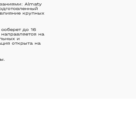
ваниями: Almaty
подготовленный
я влияние крупных
 соберет до 16
 направляется на
альных и
ация открыта на
ы.