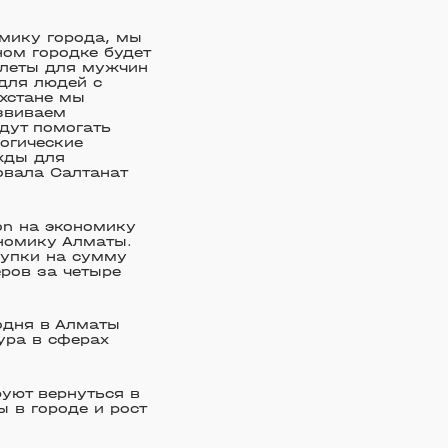
омику города, мы
ом городке будет
алеты для мужчин
для людей с
ахстане мы
звиваем
удут помогать
огические
жды для
овала Салтанат
on на экономику
номику Алматы.
купки на сумму
ёров за четыре
одня в Алматы
ура в сферах
уют вернуться в
 в городе и рост