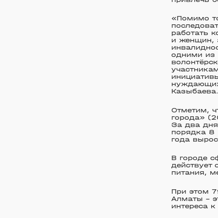
«Помимо то
последоват
работать к
и женщин, 
инвалиднос
одними из 
волонтёрск
участникам
инициативы
нуждающихс
Казыбаева
Отметим, ч
города» (2
За два дня
порядка 8 
года вырос
В городе с
действует 
питания, м
При этом 7
Алматы – э
интереса к