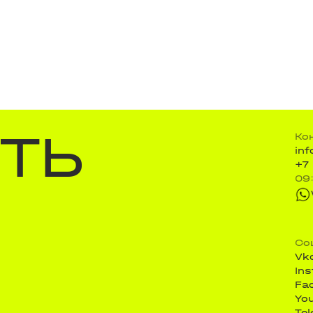
ТЬ
Ко
in
+7
09
Со
Vk
In
Fa
Yo
Te