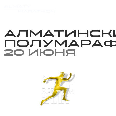
Алматинск
полумара
20 июня