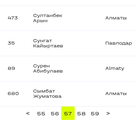
Султанбек
473
Алматы
Арын
Сунгат
35
Павлодар
Кайыртаев
Сурен
89
Almaty
Абибулаев
Сымбат
680
Алматы
Жуматова
<
>
55
56
57
58
59