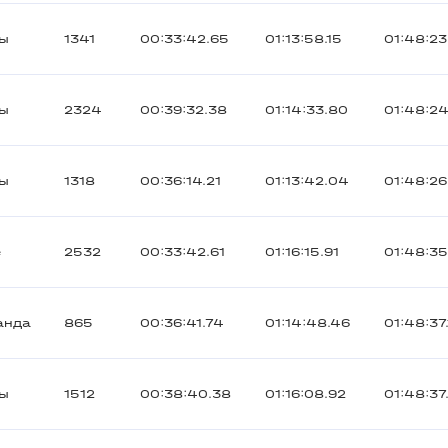
ты
1341
00:33:42.65
01:13:58.15
01:48:23
ты
2324
00:39:32.38
01:14:33.80
01:48:2
ты
1318
00:36:14.21
01:13:42.04
01:48:2
е
2532
00:33:42.61
01:16:15.91
01:48:35
анда
865
00:36:41.74
01:14:48.46
01:48:37
ты
1512
00:38:40.38
01:16:08.92
01:48:37