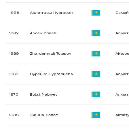
1886
Адлетгазы Нургазин
Семей
1982
Арсен Исаев
Алма
1989
Zhardemgali Tolepov
Aktob
1969
Нурбике Нургазиева
Алма
1970
Bolat Nabiyev
Алма
2015
Жанна Болат
Almat