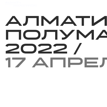
Мероприятия
Результаты
Алмат
Полум
2022
/
17 апре