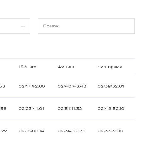
18.4 km
Финиш
Чип время
.53
02:17:42.60
02:40:43.43
02:38:32.01
.56
02:23:41.01
02:51:11.32
02:48:52.10
.22
02:15:08.14
02:34:50.75
02:33:35.10