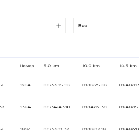
Номер
5.0 km
10.0 km
14.5 km
ты
1264
00:37:35.96
01:16:25.66
01:48:11
ск
1384
00:34:43.10
01:14:12.30
01:48:15
ты
1897
00:37:01.32
01:16:02.18
01:48:20