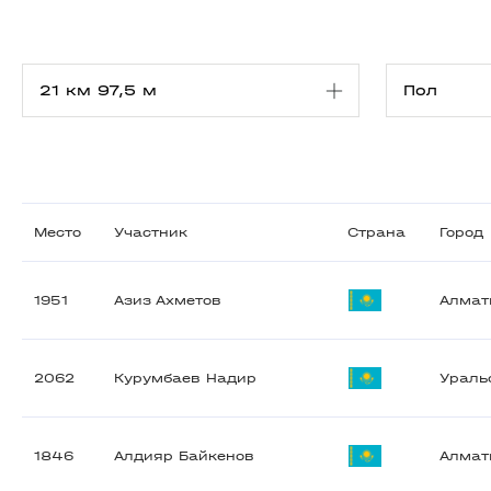
Место
Участник
Страна
Город
1951
Азиз Ахметов
Алма
2062
Курумбаев Надир
Ураль
1846
Алдияр Байкенов
Алма