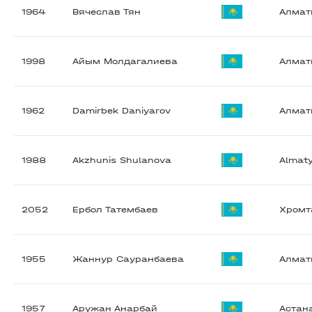
1964
Вячеслав Тян
Алма
1998
Айым Молдагалиева
Алма
1962
Damirbek Daniyarov
Алма
1988
Akzhunis Shulanova
Almat
2052
Ербол Татембаев
Хромт
1955
Жаннур Сауранбаева
Алма
1957
Аружан Анарбай
Астан