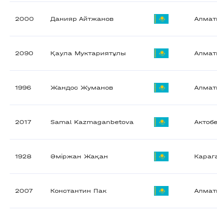
2000
Данияр Айтжанов
Алма
2090
Қаула Муктариятұлы
Алма
1996
Жандос Жуманов
Алма
2017
Samal Kazmaganbetova
Актоб
1928
Әміржан Жақан
Караг
2007
Константин Пак
Алма