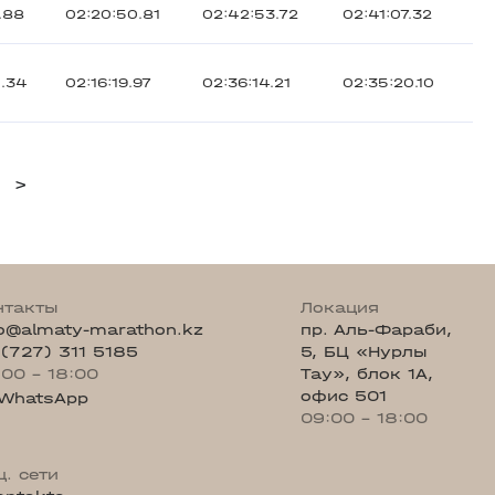
.88
02:20:50.81
02:42:53.72
02:41:07.32
0.34
02:16:19.97
02:36:14.21
02:35:20.10
>
нтакты
Локация
fo@almaty-marathon.kz
пр. Аль-Фараби,
 (727) 311 5185
5, БЦ «Нурлы
:00 - 18:00
Тау», блок 1А,
офис 501
WhatsApp
09:00 - 18:00
ц. сети