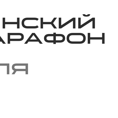
Благотворительность
Новости
Волонтерство
О нас
инский
арафон
ля