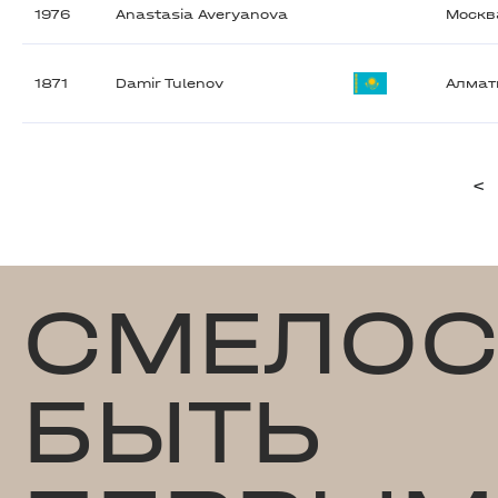
1976
Anastasia Averyanova
Москв
1871
Damir Tulenov
Алма
<
СМЕЛОС
БЫТЬ