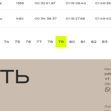
а
1365
00:32:51.87
01:15:06.42
01:49:39
ты
480
00:34:38.37
01:16:27.68
01:49:4
74
75
76
77
78
79
80
81
82
83
ТЬ
Ко
in
+7
09
Со