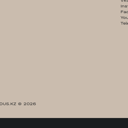
Vk
In
Fa
Yo
Te
DUS.KZ
© 2026