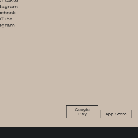
ontakte
stagram
cebook
uTube
legram
Google
Play
App Store