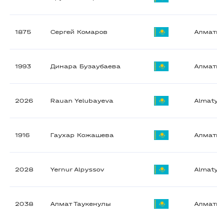
1875
Сергей Комаров
Алма
1993
Динара Бузаубаева
Алма
2026
Rauan Yelubayeva
Almat
1916
Гаухар Кожашева
Алма
2028
Yernur Alpyssov
Almat
2038
Алмат Таукенулы
Алма