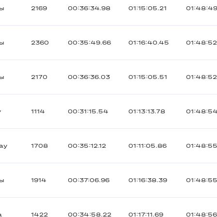
ты
2169
00:36:34.98
01:15:05.21
01:48:4
ты
2360
00:35:49.66
01:16:40.45
01:48:52
ты
2170
00:36:36.03
01:15:05.51
01:48:52
y
1114
00:31:15.54
01:13:13.78
01:48:54
ау
1708
00:35:12.12
01:11:05.86
01:48:55
ты
1914
00:37:06.96
01:16:38.39
01:48:5
а
1422
00:34:58.22
01:17:11.69
01:48:56