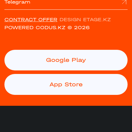
Telegram
CONTRACT OFFER
DESIGN ETAGE.KZ
POWERED CODUS.KZ
© 2026
Google Play
App Store