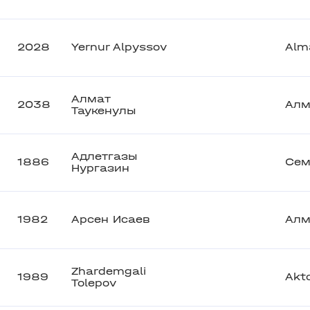
2028
Yernur Alpyssov
Alm
Алмат
2038
Алм
Таукенулы
Адлетгазы
1886
Сем
Нургазин
1982
Арсен Исаев
Алм
Zhardemgali
1989
Akt
Tolepov