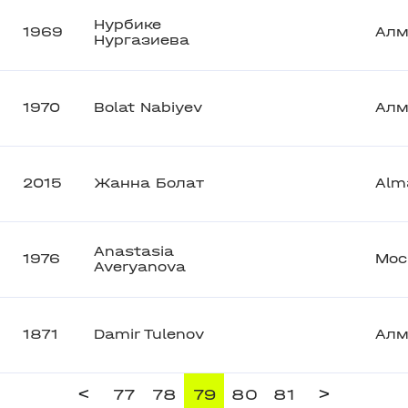
Нурбике
1969
Алм
Нургазиева
1970
Bolat Nabiyev
Алм
2015
Жанна Болат
Alm
Anastasia
1976
Мос
Averyanova
1871
Damir Tulenov
Алм
<
>
77
78
79
80
81