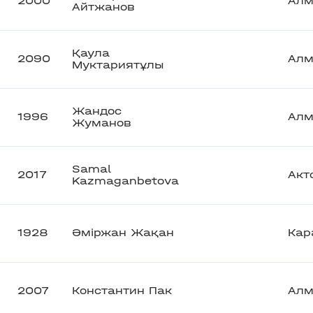
2000
Алм
Айтжанов
Қаула
2090
Алм
Муктариятұлы
Жандос
1996
Алм
Жуманов
Samal
2017
Акт
Kazmaganbetova
1928
Әміржан Жақан
Кар
2007
Константин Пак
Алм