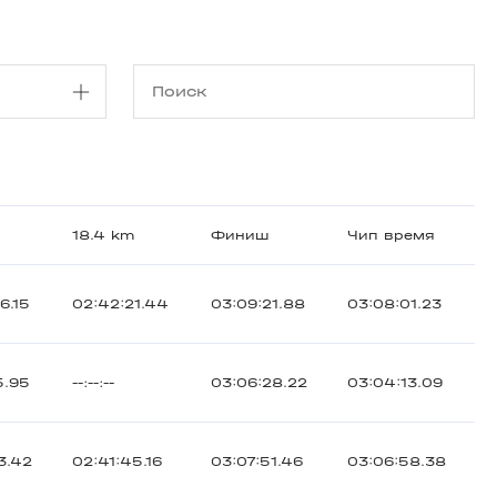
18.4 km
Финиш
Чип время
6.15
02:42:21.44
03:09:21.88
03:08:01.23
5.95
--:--:--
03:06:28.22
03:04:13.09
3.42
02:41:45.16
03:07:51.46
03:06:58.38