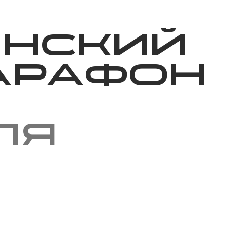
Благотворительность
Новости
Волонтерство
О нас
инский
арафон
ля