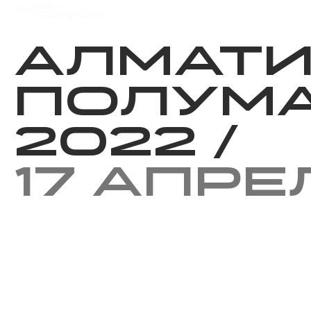
Мероприятия
Результаты
Алмат
Полум
2022
/
17 апре