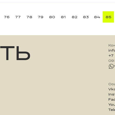
76
77
78
79
80
81
82
83
84
85
ТЬ
Ко
in
+7
09
Со
Vk
In
Fa
Yo
Te