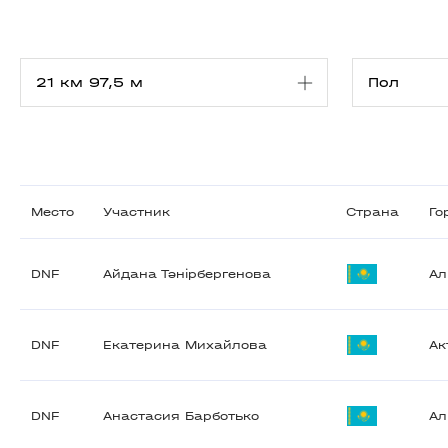
Место
Участник
Страна
Го
DNF
Айдана Тәнірбергенова
А
DNF
Екатерина Михайлова
Ак
DNF
Анастасия Барботько
А