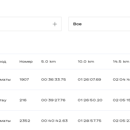
род
Номер
5.0 km
10.0 km
14.5 km
лматы
1907
00:36:33.75
01:26:07.69
02:04:4
тау
216
00:39:27.76
01:26:50.20
02:05:1
лматы
2352
00:40:42.63
01:28:57.75
02:05:2