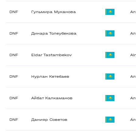
DNF
Гульмира Муканова
А
DNF
Динара Толеубекова
А
DNF
Eldar Tastambekov
Al
DNF
Нурлан Кетебаев
А
DNF
Айбат Калкаманов
А
DNF
Данияр Советов
А