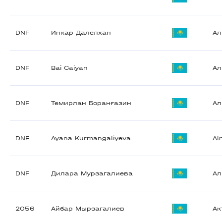
DNF
Инкар Далелхан
А
DNF
Bai Caiyan
А
DNF
Темирлан Боранғазин
А
DNF
Ayana Kurmangaliyeva
Al
DNF
Дилара Мурзагалиева
А
2056
Айбар Мырзагалиев
Ак