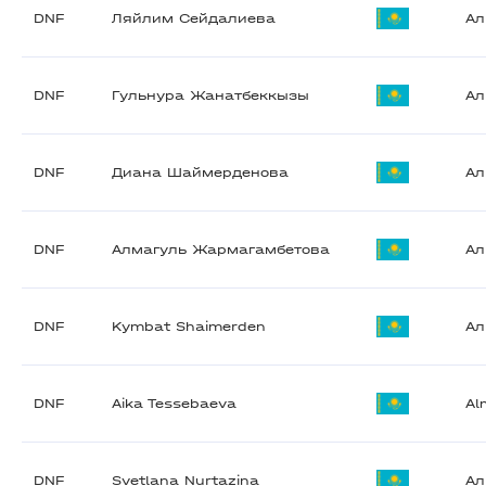
DNF
Ляйлим Сейдалиева
А
DNF
Гульнура Жанатбеккызы
А
DNF
Диана Шаймерденова
А
DNF
Алмагуль Жармагамбетова
А
DNF
Kymbat Shaimerden
А
DNF
Aika Tessebaeva
Al
DNF
Svetlana Nurtazina
А