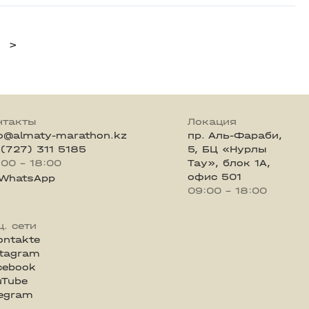
>
нтакты
Локация
fo@almaty-marathon.kz
пр. Аль-Фараби,
 (727) 311 5185
5, БЦ «Нурлы
:00 - 18:00
Тау», блок 1А,
офис 501
WhatsApp
09:00 - 18:00
ц. сети
ontakte
stagram
cebook
uTube
legram