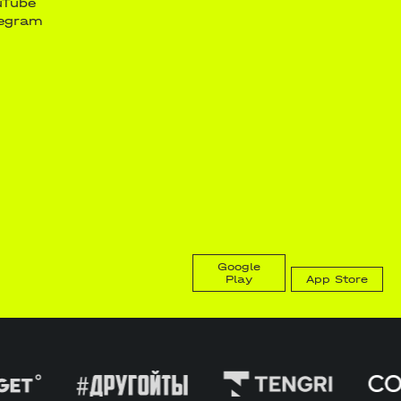
uTube
legram
Google
Play
App Store