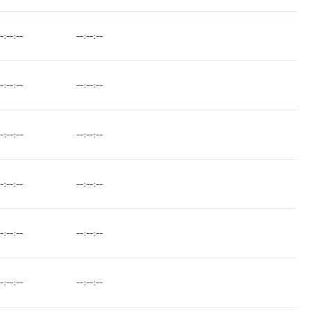
--:--:--
--:--:--
--:--:--
--:--:--
--:--:--
--:--:--
--:--:--
--:--:--
--:--:--
--:--:--
--:--:--
--:--:--