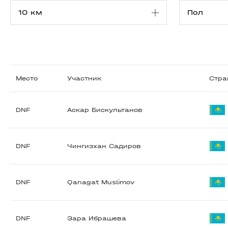
Место
Участник
Стра
DNF
Аскар Бискультанов
DNF
Чингизхан Садиров
DNF
Qanagat Muslimov
DNF
Зара Ибрашева