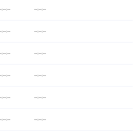
--:--:--
--:--:--
--:--:--
--:--:--
--:--:--
--:--:--
--:--:--
--:--:--
--:--:--
--:--:--
--:--:--
--:--:--