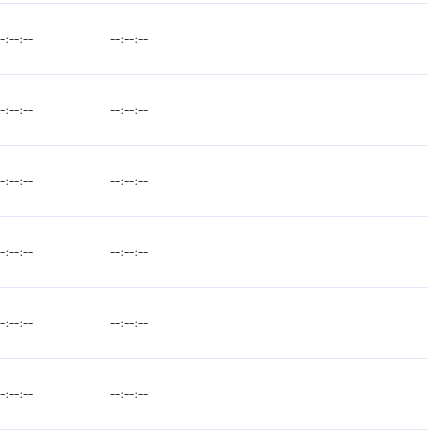
--:--:--
--:--:--
--:--:--
--:--:--
--:--:--
--:--:--
--:--:--
--:--:--
--:--:--
--:--:--
--:--:--
--:--:--