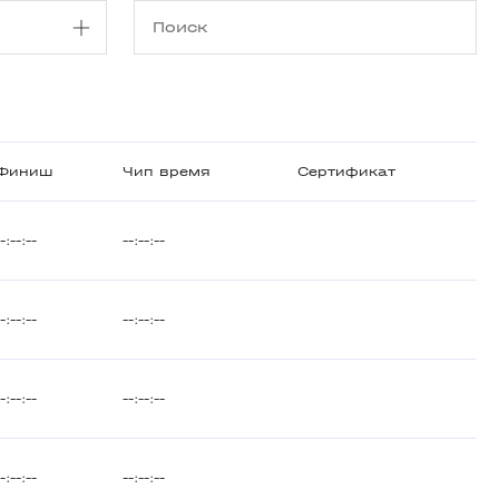
Финиш
Чип время
Сертификат
--:--:--
--:--:--
--:--:--
--:--:--
--:--:--
--:--:--
--:--:--
--:--:--