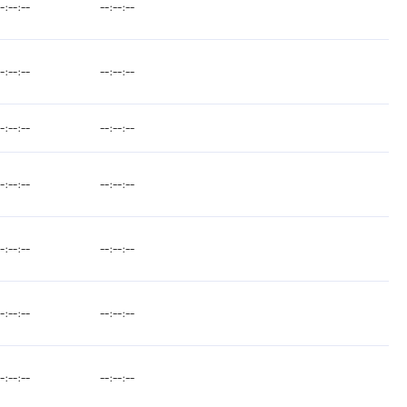
--:--:--
--:--:--
--:--:--
--:--:--
--:--:--
--:--:--
--:--:--
--:--:--
--:--:--
--:--:--
--:--:--
--:--:--
--:--:--
--:--:--