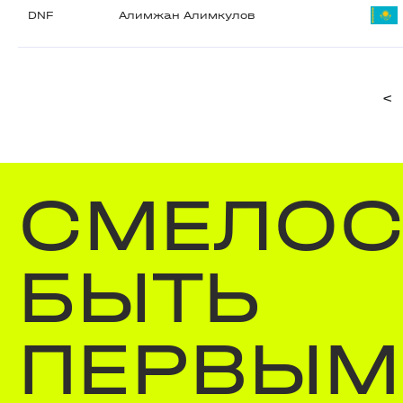
DNF
Алимжан Алимкулов
<
СМЕЛОС
БЫТЬ
ПЕРВЫМ