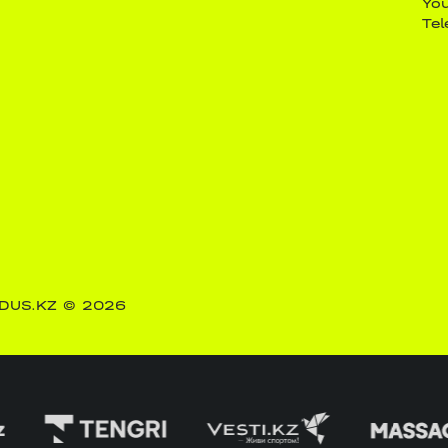
Yo
Te
DUS.KZ
© 2026