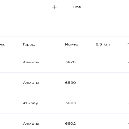
на
Город
Номер
6.5 km
Алматы
3876
Алматы
6590
Атырау
3886
Алматы
6602