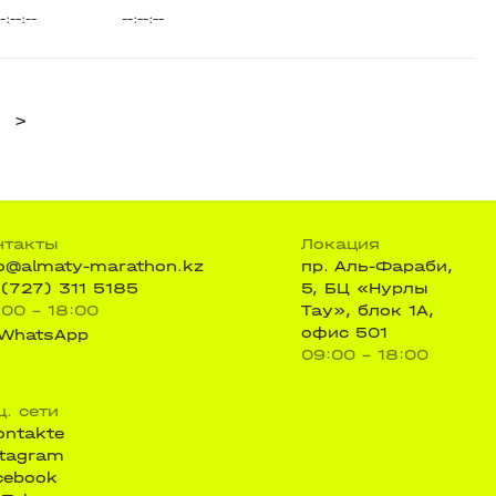
--:--:--
--:--:--
>
нтакты
Локация
fo@almaty-marathon.kz
пр. Аль-Фараби,
 (727) 311 5185
5, БЦ «Нурлы
:00 - 18:00
Тау», блок 1А,
офис 501
WhatsApp
09:00 - 18:00
ц. сети
ontakte
stagram
cebook