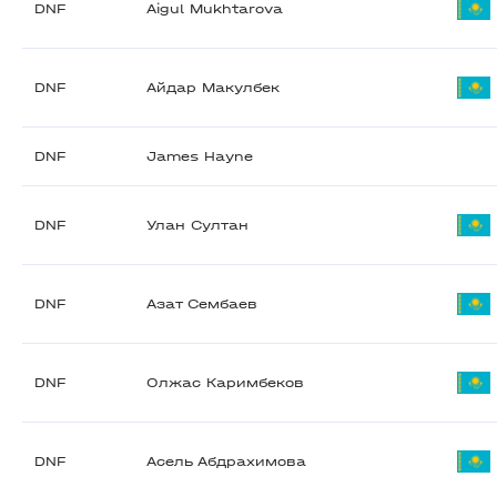
DNF
Aigul Mukhtarova
DNF
Айдар Макулбек
DNF
James Hayne
DNF
Улан Султан
DNF
Азат Сембаев
DNF
Олжас Каримбеков
DNF
Асель Абдрахимова