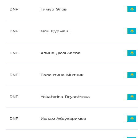
DNF
Тимур Эпов
DNF
Әли Құрмаш
DNF
Алина Дюзьбаева
DNF
Валентина Мытник
DNF
Yekaterina Dryantseva
DNF
Ислам Абдукаримов