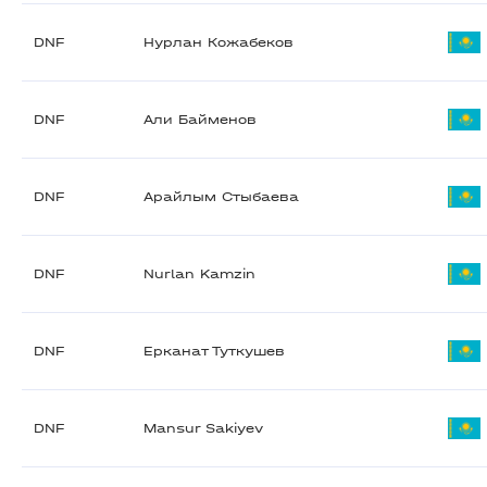
DNF
Нурлан Кожабеков
DNF
Али Байменов
DNF
Арайлым Стыбаева
DNF
Nurlan Kamzin
DNF
Ерканат Туткушев
DNF
Mansur Sakiyev