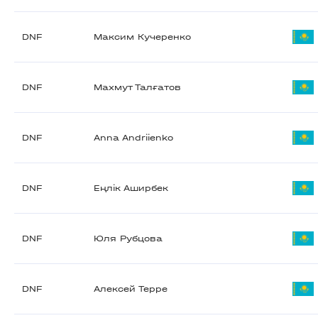
DNF
Максим Кучеренко
DNF
Махмут Талғатов
DNF
Anna Andriienko
DNF
Еңлік Аширбек
DNF
Юля Рубцова
DNF
Алексей Терре