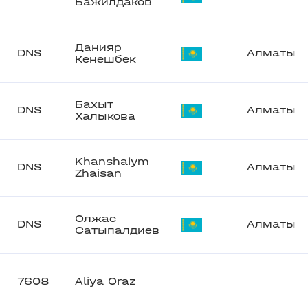
Бажилдаков
Данияр
DNS
Алматы
Кенешбек
Бахыт
DNS
Алматы
Халыкова
Khanshaiym
DNS
Алматы
Zhaisan
Олжас
DNS
Алматы
Сатыпалдиев
7608
Aliya Oraz