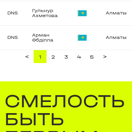
Гульнур
DNS
Алматы
Ахметова
Арман
DNS
Алматы
Әбділла
<
>
1
2
3
4
5
СМЕЛОСТЬ
БЫТЬ