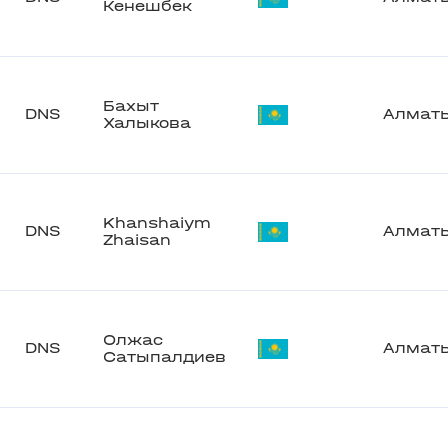
Кенешбек
Бахыт
DNS
Алмат
Халыкова
Khanshaiym
DNS
Алмат
Zhaisan
Олжас
DNS
Алмат
Сатыпалдиев