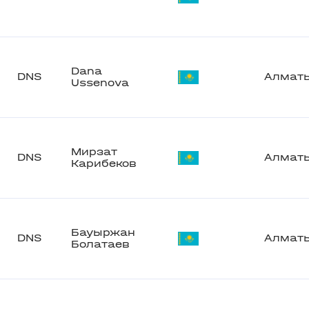
Dana
DNS
Алмат
Ussenova
Мирзат
DNS
Алмат
Карибеков
Бауыржан
DNS
Алмат
Болатаев