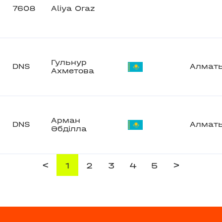
7608
Aliya Oraz
Гульнур
DNS
Алмат
Ахметова
Арман
DNS
Алмат
Әбділла
<
>
1
2
3
4
5