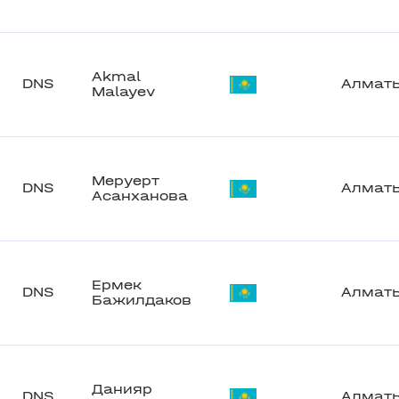
Akmal
DNS
Алмат
Malayev
Меруерт
DNS
Алмат
Асанханова
Ермек
DNS
Алмат
Бажилдаков
Данияр
DNS
Алмат