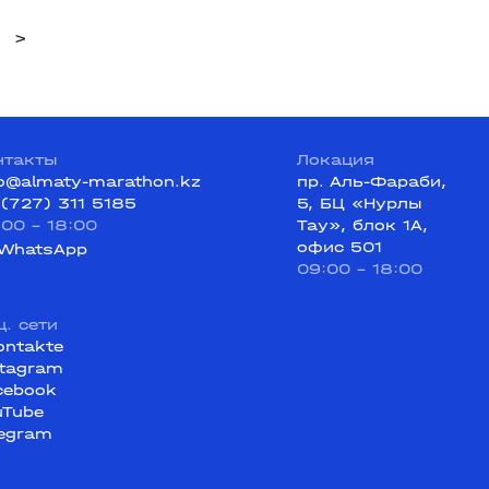
>
нтакты
Локация
fo@almaty-marathon.kz
пр. Аль-Фараби,
 (727) 311 5185
5, БЦ «Нурлы
:00 - 18:00
Тау», блок 1А,
офис 501
WhatsApp
09:00 - 18:00
ц. сети
ontakte
stagram
cebook
uTube
legram