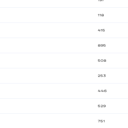
197
118
415
ч
895
508
253
446
529
751