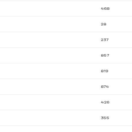
468
28
237
857
819
874
426
355