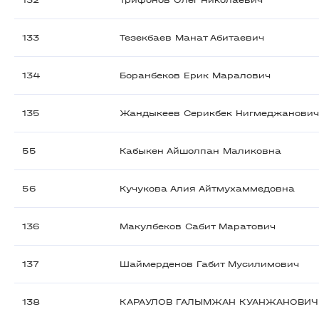
132
Трифонов Олег Николаевич
133
Тезекбаев Манат Абитаевич
134
Боранбеков Ерик Маралович
135
Жандыкеев Серикбек Нигмеджанови
55
Кабыкен Айшолпан Маликовна
56
Кучукова Алия Айтмухаммедовна
136
Макулбеков Сабит Маратович
137
Шаймерденов Габит Мусилимович
138
КАРАУЛОВ ГАЛЫМЖАН КУАНЖАНОВИЧ