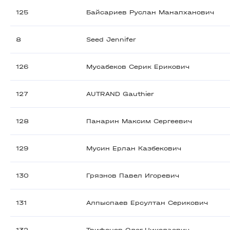
125
Байсариев Руслан Манапханович
8
Seed Jennifer
126
Мусабеков Серик Ерикович
127
AUTRAND Gauthier
128
Панарин Максим Сергеевич
129
Мусин Ерлан Казбекович
130
Грязнов Павел Игоревич
131
Алпыспаев Ерсултан Серикович