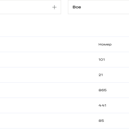
Номер
101
21
865
441
85