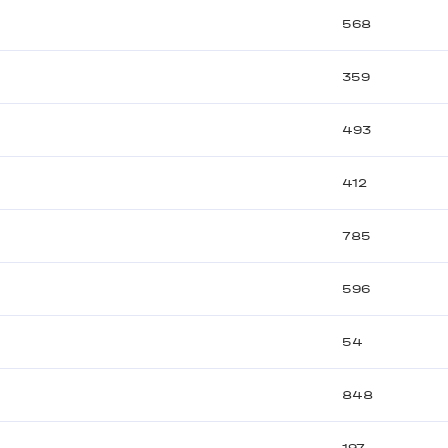
568
359
493
412
785
596
54
848