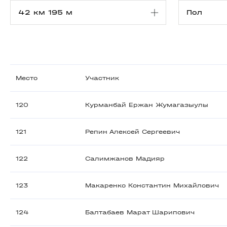
Место
Участник
120
Курманбай Ержан Жумагазыулы
121
Репин Алексей Сергеевич
122
Салимжанов Мадияр
123
Макаренко Константин Михайлович
124
Балтабаев Марат Шарипович