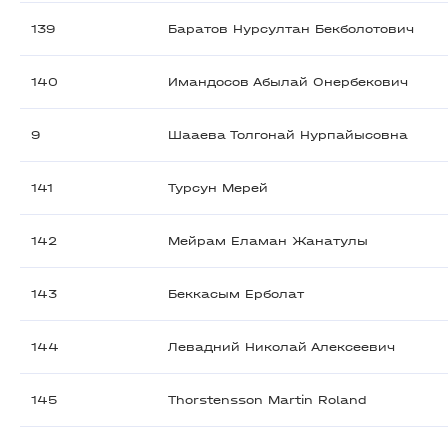
139
Баратов Нурсултан Бекболотович
140
Имандосов Абылай Онербекович
9
Шааева Толгонай Нурпайысовна
141
Турсун Мерей
142
Мейрам Еламан Жанатулы
143
Беккасым Ерболат
144
Левадний Николай Алексеевич
145
Thorstensson Martin Roland