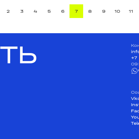
2
3
4
5
6
7
8
9
10
11
ТЬ
Ко
in
+7
09
Со
Vk
In
Fa
Yo
Te