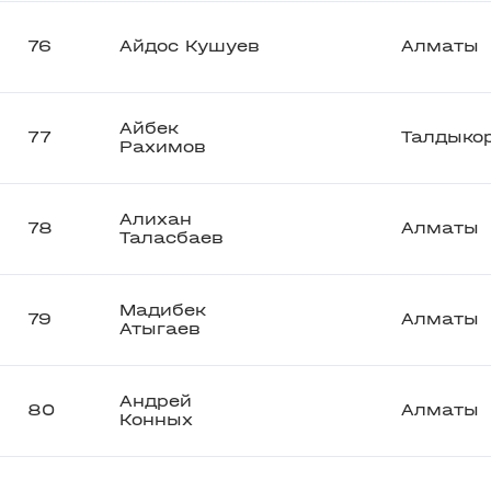
76
Айдос Кушуев
Алматы
Айбек
77
Талдыко
Рахимов
Алихан
78
Алматы
Таласбаев
Мадибек
79
Алматы
Атыгаев
Андрей
80
Алматы
Конных