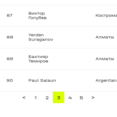
Виктор
87
Костром
Голубев
Yerden
88
Алматы
Suraganov
Бахтияр
89
Алматы
Темиров
90
Paul Salaun
Argentan
<
>
1
2
3
4
5