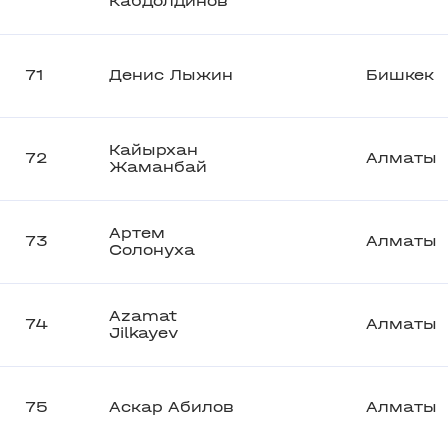
Кабдолдинов
71
Денис Лыжин
Бишкек
Кайырхан
72
Алматы
Жаманбай
Артем
73
Алматы
Солонуха
Azamat
74
Алматы
Jilkayev
75
Аскар Абилов
Алматы