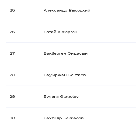
25
Александр Высоцкий
26
Естай Акберген
27
Бакберген Ондасын
28
Бауыржан Бектаев
29
Evgenii Glagolev
30
Бахтияр Бекбасов