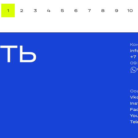
1
2
3
4
5
6
7
8
9
10
ТЬ
Ко
in
+7
09
Со
Vk
In
Fa
Yo
Te