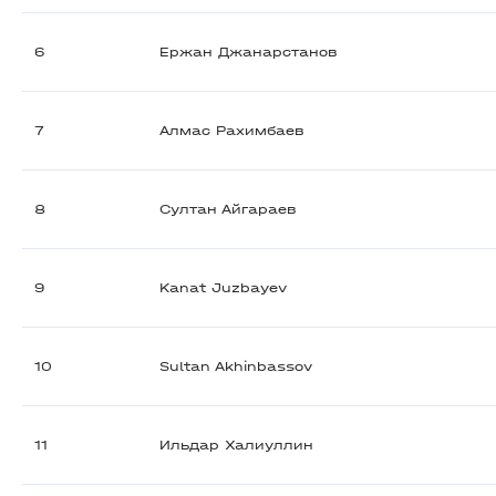
6
Ержан Джанарстанов
7
Алмас Рахимбаев
8
Султан Айгараев
9
Kanat Juzbayev
10
Sultan Akhinbassov
11
Ильдар Халиуллин