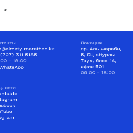
>
нтакты
Локация
fo@almaty-marathon.kz
пр. Аль-Фараби,
 (727) 311 5185
5, БЦ «Нурлы
:00 - 18:00
Тау», блок 1А,
офис 501
WhatsApp
09:00 - 18:00
ц. сети
ontakte
stagram
cebook
uTube
legram