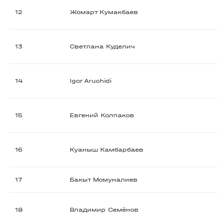
12
Жомарт Кумакбаев
13
Светлана Куделич
14
Igor Aruchidi
15
Евгений Колпаков
16
Куаныш Камбарбаев
17
Бакыт Момуналиев
18
Владимир Семёнов