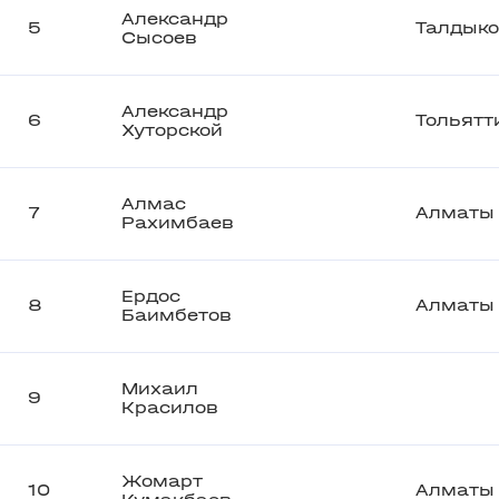
Александр
5
Талдыко
Сысоев
Александр
6
Тольятт
Хуторской
Алмас
7
Алматы
Рахимбаев
Ердос
8
Алматы
Баимбетов
Михаил
9
Красилов
Жомарт
10
Алматы