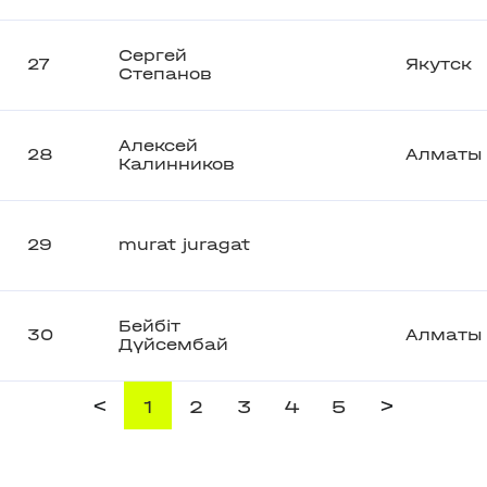
Сергей
27
Якутск
Степанов
Алексей
28
Алматы
Калинников
29
murat juragat
Бейбіт
30
Алматы
Дүйсембай
<
>
1
2
3
4
5