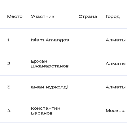
Место
Участник
Страна
Город
1
Islam Amangos
Алматы
Ержан
2
Алматы
Джанарстанов
3
аман нұркелді
Алматы
Константин
4
Москва
Баранов