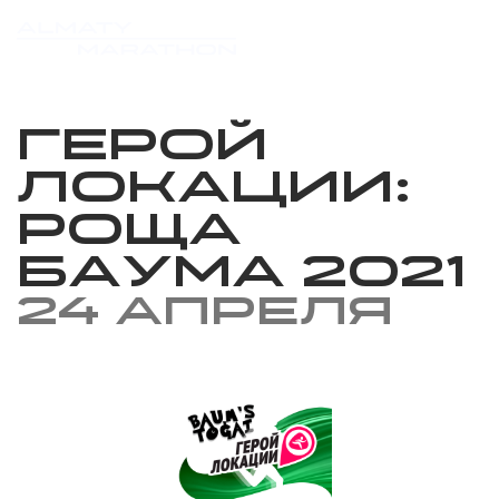
Герой
локации:
Роща
Баума 2021
24 апреля