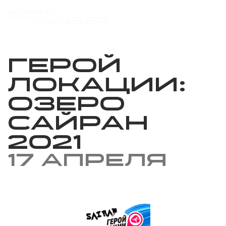
Герой
локации:
Озеро
Сайран
2021
17 апреля