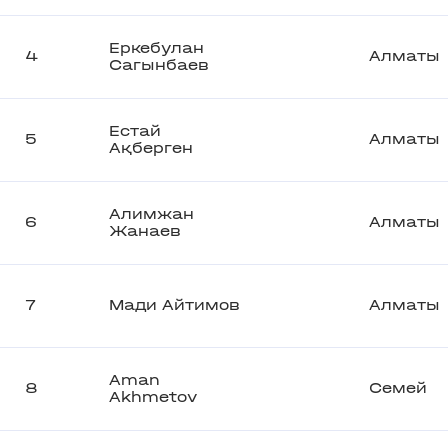
Еркебулан
4
Алматы
Сагынбаев
Естай
5
Алматы
Ақберген
Алимжан
6
Алматы
Жанаев
7
Мади Айтимов
Алматы
Aman
8
Семей
Akhmetov