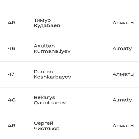
Тимур
45
Алматы
Кудабаев
Axultan
46
Almaty
Kurmanaliyev
Dauren
47
Алматы
Koshkarbayev
Bekarys
48
Almaty
Qairoldanov
Сергей
49
Алматы
Чистяков