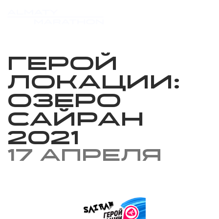
Герой
локации:
Озеро
Сайран
2021
17 апреля