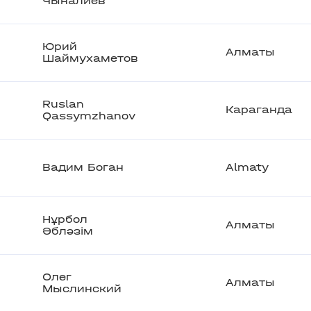
Чыналиев
Юрий
Алматы
Шаймухаметов
Ruslan
Караганда
Qassymzhanov
Вадим Боган
Almaty
Нұрбол
Алматы
Әбләзім
Олег
Алматы
Мыслинский