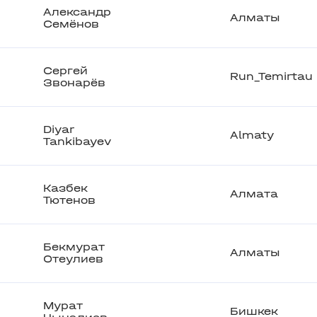
Александр
Алматы
Семёнов
Сергей
Run_Temirtau
Звонарёв
Diyar
Almaty
Tankibayev
Казбек
Алмата
Тютенов
Бекмурат
Алматы
Отеулиев
Мурат
Бишкек