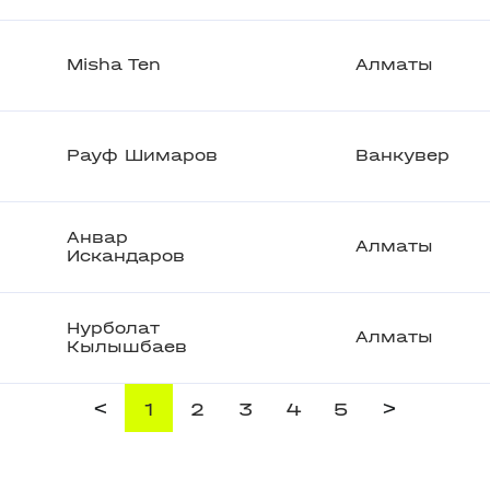
Misha Ten
Алматы
Рауф Шимаров
Ванкувер
Анвар
Алматы
Искандаров
Нурболат
Алматы
Кылышбаев
<
>
1
2
3
4
5